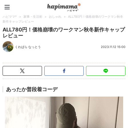
ハピママ*
ハピママ*
>
家事・生活術
>
おしゃれ
>
ALL780円！価格崩壊のワークマン秋冬
新作キャップレビュー
ALL780円！価格崩壊のワークマン秋冬新作キャップ
レビュー
くわばら なっとう
2023.11.12 15:00
あったか普段着コーデ