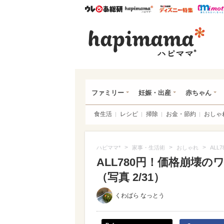
ウレぴあ総研
ハピママ*
ウレぴあ
ハピ
ファミリー
妊娠・出産
赤ちゃん
食生活
レシピ
掃除
お金・節約
おしゃ
>
>
>
ハピママ*
家事・生活術
おしゃれ
AL
ALL780円！価格崩壊
（写真 2/31）
くわばら なっとう