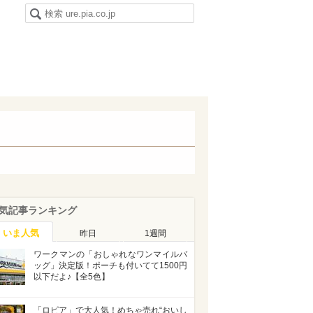
気記事ランキング
いま人気
昨日
1週間
ワークマンの「おしゃれなワンマイルバ
ッグ」決定版！ポーチも付いてて1500円
以下だよ♪【全5色】
「ロピア」で大人気！めちゃ売れ“おいし