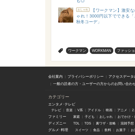
も◎
【ワークマン】激安な
おしゃれ
ゃれ！3000円以下でできる
秋冬コーデ」
>
ワークマン
WORKMAN
ファッショ
会社案内
プライバシーポリシー
アクセスデータ
一般の読者の方・ユーザーの方からのお問い合わ
カテゴリー
エンタメ･テレビ
テレビ
音楽
V系
アイドル
映画
アニメ
2
ファミリー
家庭
子ども
おしゃれ
おでかけ・
ディズニー
TDL
TDS
裏ワザ・攻略
混雑予想
グルメ･料理
スイーツ
食品
飲料
お菓子
お