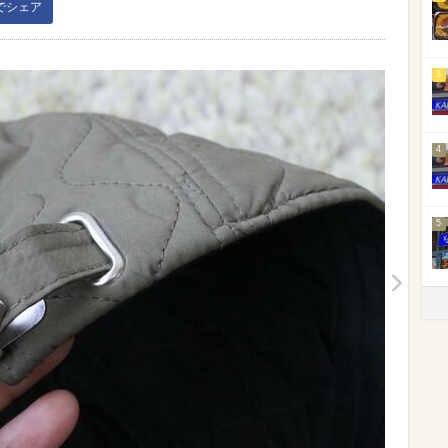
kでシェア
3
4
5