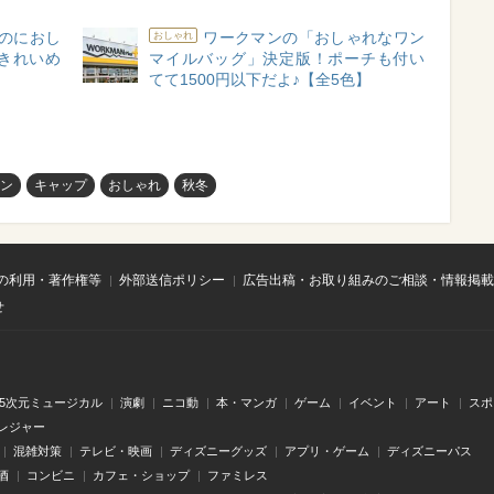
のにおし
ワークマンの「おしゃれなワン
おしゃれ
「きれいめ
マイルバッグ」決定版！ポーチも付い
てて1500円以下だよ♪【全5色】
ン
キャップ
おしゃれ
秋冬
の利用・著作権等
外部送信ポリシー
広告出稿・お取り組みのご相談・情報掲載
せ
.5次元ミュージカル
演劇
ニコ動
本・マンガ
ゲーム
イベント
アート
スポ
レジャー
混雑対策
テレビ・映画
ディズニーグッズ
アプリ・ゲーム
ディズニーパス
酒
コンビニ
カフェ・ショップ
ファミレス