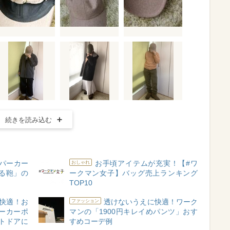
続きを読み込む
パーカー
お手頃アイテムが充実！【#ワ
おしゃれ
る鞄」の
ークマン女子】バッグ売上ランキング
TOP10
快適！お
透けないうえに快適！ワーク
ファッション
ーカーポ
マンの「1900円キレイめパンツ」おす
トドアに
すめコーデ例