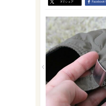
Xでシェア
Faceboo
<