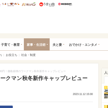
総研 ディズニー特集
mimot.
うまいめし
うまいパン
うまい肉
Medery.
ママ*
子育て・教育
家事・生活術
夫と妻
おでかけ・エンタメ
れ
お役立ち
社会・制度
L780円！価格崩壊のワークマン秋冬新作キャップレビュー
人
のワークマン秋冬新作キャップレビュー
1
2023.11.12 15:00
2