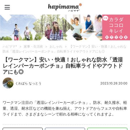
ハピママ*
ハピママ*
>
家事・生活術
>
おしゃれ
>
【ワークマン】安い・快適！おしゃれな
防水「透湿レインパーカーポンチョ」自転車ライドやアウトドアにも◎
【ワークマン】安い・快適！おしゃれな防水「透湿
レインパーカーポンチョ」自転車ライドやアウトド
アにも◎
くわばら なっとう
2023.10.26 20:00
ワークマン注目の「透湿レインパーカーポンチョ」。防水、耐久撥水、軽
量、透湿、耐水圧などの機能を兼ね揃え、アウトドアからフェスや自転車
ライドまで、さまざまなシーンで頼れる相棒になってくれますよ。