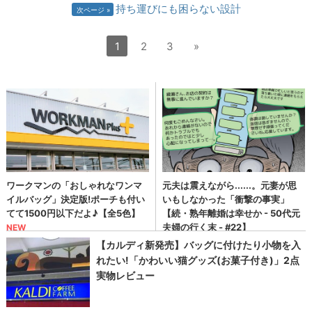
持ち運びにも困らない設計
次ページ
1
2
3
»