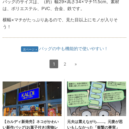
バッグのサイズは、（約）幅29×高さ34×マチ11.5cm。素材
は、ポリエステル、PVC、合金、鉄です。
横幅×マチがたっぷりあるので、見た目以上にモノが入りそ
う！
バッグの中も機能的で使いやすい！
次ページ
1
2
»