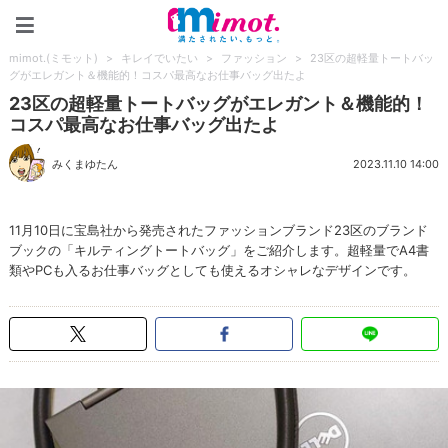
mimot.(ミモット)
mimot.(ミモット)
>
キレイでいたい
>
ファッション
>
23区の超軽量トートバッ
グがエレガント＆機能的！コスパ最高なお仕事バッグ出たよ
23区の超軽量トートバッグがエレガント＆機能的！
コスパ最高なお仕事バッグ出たよ
みくまゆたん
2023.11.10 14:00
11月10日に宝島社から発売されたファッションブランド23区のブランド
ブックの「キルティングトートバッグ」をご紹介します。超軽量でA4書
類やPCも入るお仕事バッグとしても使えるオシャレなデザインです。