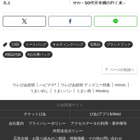
23区
トートバッグ
キルティングバッグ
宝島社
ブランドブック
>
#雑誌付録
#お仕事バッグ
ページの先頭へ
ウレぴあ総研
|
ハピママ*
|
ウレぴあ総研 ディズニー特集
|
mimot.
|
うまいめし
|
うまいパン
|
うまい肉
|
Medery.
ぴあ関連サイト
チケットぴあ
ぴあ(アプリ&Web)
会社案内
プライバシーポリシー
アクセスデータの利用・著作権等
外部送信ポリシー
広告出稿・お取り組みのご相談・情報掲載・その他お問い合わせ