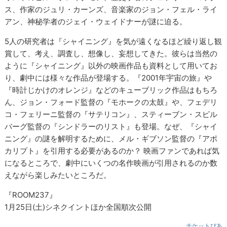
ス、作家のジュリ・カーンズ、音楽家のジョン・フェル・ライ
アン、神秘学者のジェイ・ウェイドナーが謎に迫る。
5人の研究者は『シャイニング』を気が遠くなるほど繰り返し観
賞して、考え、調査し、想像し、妄想してきた。彼らは当然の
ように『シャイニング』以外の映画作品も資料として用いてお
り、劇中には様々な作品が登場する。『2001年宇宙の旅』や
『時計じかけのオレンジ』などのキューブリック作品はもちろ
ん、ジョン・フォード監督の『モホークの太鼓』や、フェデリ
コ・フェリーニ監督の『サテリコン』、スティーブン・スピル
バーグ監督の『シンドラーのリスト』も登場。なぜ、『シャイ
ニング』の謎を解明するために、メル・ギブソン監督の『アポ
カリプト』を引用する必要があるのか？ 映画ファンであれば気
になるところで、劇中にいくつの名作映画が引用されるのか数
えながら楽しみたいところだ。
『ROOM237』
1月25日(土)シネクイントほか全国順次公開
チケットぴあ