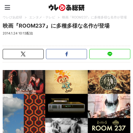
ウレぴあ総研（うれぴあ）
ウレぴあ総研
>
エンタメ・テレビ
>
映画『ROOM237』に多種多様な名作が登場
映画『ROOM237』に多種多様な名作が登場
2014.1.24 10:13配信