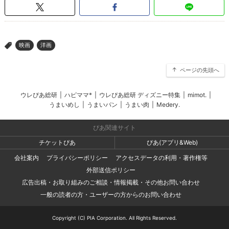
映画
洋画
>
ページの先頭へ
ウレぴあ総研
|
ハピママ*
|
ウレぴあ総研 ディズニー特集
|
mimot.
|
うまいめし
|
うまいパン
|
うまい肉
|
Medery.
ぴあ関連サイト
チケットぴあ
ぴあ(アプリ&Web)
会社案内
プライバシーポリシー
アクセスデータの利用・著作権等
外部送信ポリシー
広告出稿・お取り組みのご相談・情報掲載・その他お問い合わせ
一般の読者の方・ユーザーの方からのお問い合わせ
Copyright (C) PIA Corporation. All Rights Reserved.