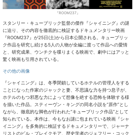
『ROOM237』
スタンリー・キューブリック監督の傑作『シャイニング』の謎
に迫り、その内容を徹底的に検証するドキュメンタリー映画
『ROOM237』が25日(土)から日本公開される。キューブリッ
ク作品を研究し続ける5人の人物が全編に渡って作品への愛情
と、研究成果、ウンチクを喋りまくる映画で、劇中にはアッと
驚く映画も引用されている。
その他の画像
『シャイニング』は、冬季閉鎖しているホテルの管理人をする
ことになった作家のジャックと妻、不思議な力を持つ息子が、
ホテルのもつ邪悪な力によって想像を絶する恐怖を体験する様
を描いた作品。スティーヴン・キングの同名小説を“原作”とし
ながら、徹底的な脚色が行われた“キューブリック作品”として
知られている。本作は、今もなお謎に包まれている映画『シャ
イニング』を多角的に検証するドキュメンタリーで、ジャーナ
リストのビル・ブレイクモア、歴史学者のジェフリー・コック