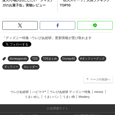
「ディズニー特集 -ウレぴあ総研」更新情報が受け取れます
disneygoods
TDS
TDSまとめ
Disney40
#ダッフィーグッズ
>
ダッフィー
カレンダー
ページの先頭へ
ウレぴあ総研
|
ハピママ*
|
ウレぴあ総研 ディズニー特集
|
mimot.
|
うまいめし
|
うまいパン
|
うまい肉
|
Medery.
ぴあ関連サイト