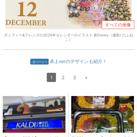
すべての画像
ダッフィー&フレンズの2024年カレンダーのイラスト ©Disney（撮影/ だふね
こ）
卓上verのデザインも紹介！
次ページ
1
2
3
»