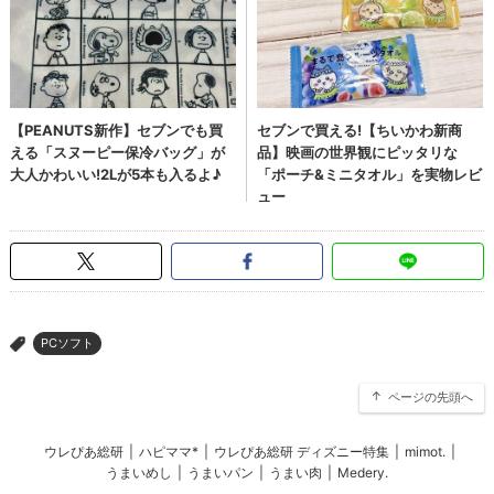
PCソフト
>
ページの先頭へ
ウレぴあ総研
|
ハピママ*
|
ウレぴあ総研 ディズニー特集
|
mimot.
|
うまいめし
|
うまいパン
|
うまい肉
|
Medery.