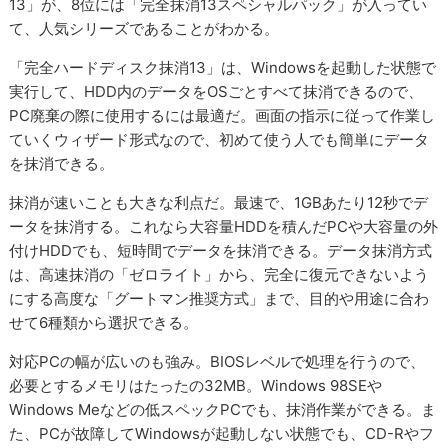
13」が、8位には「完全抹消13スペシャルパック」が入ってい
て、人気シリーズであることがわかる。
「完全ハードディスク抹消13」は、Windowsを起動した状態で
実行して、HDD内のデータをOSごとすべて抹消できるので、
PC廃棄の際に使用するには最適だ。画面の指示に従って作業し
ていくウィザード形式なので、初めて使う人でも簡単にデータ
を抹消できる。
抹消が速いことも大きな利点だ。最速で、1GBあたり12秒でデ
ータを抹消する。これなら大容量HDDを積んだPCや大容量の外
付けHDDでも、短時間でデータを抹消できる。データ抹消方式
は、高速抹消の「ゼロライト」から、完全に復元できないよう
にする高度な「グートマン推奨方式」まで、目的や用途に合わ
せて6種類から選択できる。
対応PCの幅が広いのも強み。BIOSレベルで処理を行うので、
必要とするメモリはたったの32MB。Windows 98SEや
Windows Meなどの低スペックPCでも、抹消作業ができる。ま
た、PCが故障してWindowsが起動しない状態でも、CD-Rやフ