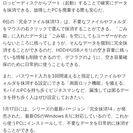
ロッピーディスクからブート（起動）することで確実にデータ
を抹消できる。故障したPCを廃棄する際も安心だ。
6位の「完全ファイル抹消13」は、不要なファイルやフォルダ
をマウスの右クリックで選んで抹消することができる。「ごみ
箱」に入れたデータは「ごみ箱」を空にしてもユーザーがわか
らないところに残ってしまうが、そんなデータを個別に完全抹
消することができるのだ。HDDやUSBメモリの空き容量に残っ
ている情報も削除できるので、デフラグのように、空き容量確
保のために日常的に使うこともできる。
また、パスワード入力を3回間違えると指定したファイルやフ
ォルダを抹消する設定にできる「画面ロック機能」を備える。
モバイルPCを持ち歩くビジネスマンなど、漏洩しては困るデー
タを持ち歩く人はぜひ設定しておきたい。
1月17日には、シリーズの最新バージョン「完全抹消14」が発
売された。最新OSのWindows 8.1に対応しているので、これか
ら使うPCにインストールして、不要なデータを日常的に抹消す
ることができる。