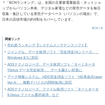
＊「BCNランキング」は、全国の主要家電量販店・ネットショ
ップからパソコン本体、デジタル家電などの実売データを毎日
収集・集計している実売データベース（パソコンの場合）で、
日本の店頭市場の約4割をカバーしています。
BCN＋R
関連リンク
売れ筋ランキング【システムメンテナンスソフト】
ジャングル、データ抹消ソフト「完全消去14シリーズ」、
Windows 8.1に対応
AOSテクノロジーズ、データ抹消ソフト「ターミネータ
10plus データ完全抹消」、データ漏えい対策に
アーク情報システム、HDD完全消去ソフト「HD革命/Eraser
Ver.4」、複数デバイスの同時抹消に対応
AOSテクノロジーズ、ファイル抹消ソフト「ターミネータ
9.0plus ファイル選択抹消」など