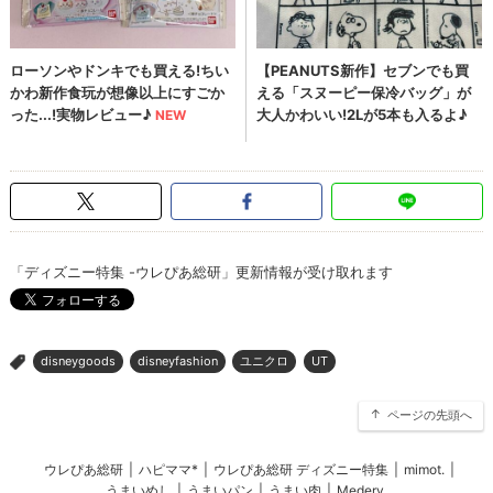
「ディズニー特集 -ウレぴあ総研」更新情報が受け取れます
disneygoods
disneyfashion
ユニクロ
UT
>
ページの先頭へ
ウレぴあ総研
|
ハピママ*
|
ウレぴあ総研 ディズニー特集
|
mimot.
|
うまいめし
|
うまいパン
|
うまい肉
|
Medery.