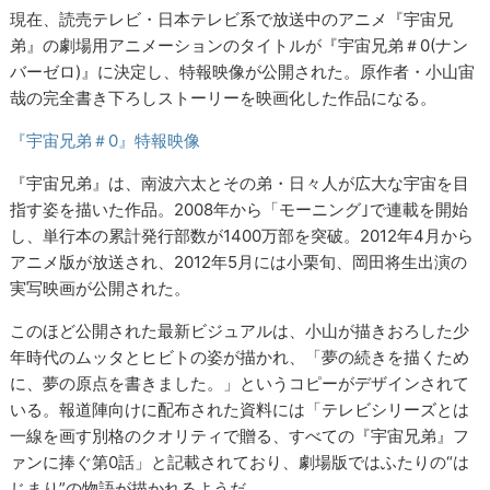
現在、読売テレビ・日本テレビ系で放送中のアニメ『宇宙兄
弟』の劇場用アニメーションのタイトルが『宇宙兄弟＃0(ナン
バーゼロ)』に決定し、特報映像が公開された。原作者・小山宙
哉の完全書き下ろしストーリーを映画化した作品になる。
『宇宙兄弟＃0』特報映像
『宇宙兄弟』は、南波六太とその弟・日々人が広大な宇宙を目
指す姿を描いた作品。2008年から「モーニング｣で連載を開始
し、単行本の累計発行部数が1400万部を突破。2012年4月から
アニメ版が放送され、2012年5月には小栗旬、岡田将生出演の
実写映画が公開された。
このほど公開された最新ビジュアルは、小山が描きおろした少
年時代のムッタとヒビトの姿が描かれ、「夢の続きを描くため
に、夢の原点を書きました。」というコピーがデザインされて
いる。報道陣向けに配布された資料には「テレビシリーズとは
一線を画す別格のクオリティで贈る、すべての『宇宙兄弟』フ
ァンに捧ぐ第0話」と記載されており、劇場版ではふたりの“は
じまり”の物語が描かれるようだ。