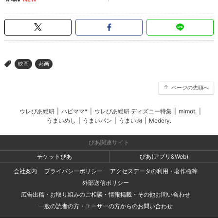
映画
邦画
>
ページの先頭へ
ウレぴあ総研
|
ハピママ*
|
ウレぴあ総研 ディズニー特集
|
mimot.
|
うまいめし
|
うまいパン
|
うまい肉
|
Medery.
ぴあ関連サイト
チケットぴあ
ぴあ(アプリ&Web)
会社案内
プライバシーポリシー
アクセスデータの利用・著作権等
外部送信ポリシー
広告出稿・お取り組みのご相談・情報掲載・その他お問い合わせ
一般の読者の方・ユーザーの方からのお問い合わせ