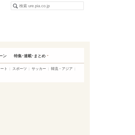
ーン
特集･連載･まとめ
アート
スポーツ
サッカー
韓流・アジア