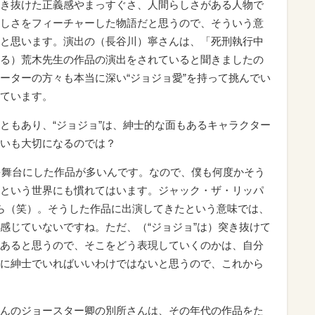
き抜けた正義感やまっすぐさ、人間らしさがある人物で
しさをフィーチャーした物語だと思うので、そういう意
と思います。演出の（長谷川）寧さんは、「死刑執行中
る）荒木先生の作品の演出をされていると聞きましたの
ーターの方々も本当に深い“ジョジョ愛”を持って挑んでい
ています。
ともあり、“ジョジョ”は、紳士的な面もあるキャラクター
いも大切になるのでは？
半を舞台にした作品が多いんです。なので、僕も何度かそう
という世界にも慣れてはいます。ジャック・ザ・リッパ
ら（笑）。そうした作品に出演してきたという意味では、
感じていないですね。ただ、（“ジョジョ”は）突き抜けて
あると思うので、そこをどう表現していくのかは、自分
に紳士でいればいいわけではないと思うので、これから
んのジョースター卿の別所さんは、その年代の作品をた