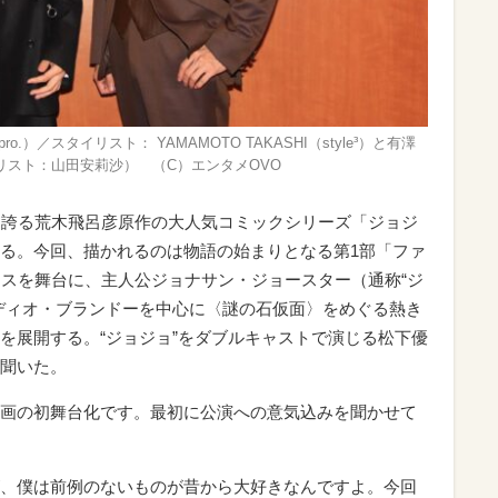
.）／スタイリスト： YAMAMOTO TAKASHI（style³）と有澤
リスト：山田安莉沙） （C）エンタメOVO
を誇る荒木飛呂彦原作の大人気コミックシリーズ「ジョジ
る。今回、描かれるのは物語の始まりとなる第1部「ファ
リスを舞台に、主人公ジョナサン・ジョースター（通称“ジ
ディオ・ブランドーを中心に〈謎の石仮面〉をめぐる熱き
を展開する。“ジョジョ”をダブルキャストで演じる松下優
聞いた。
画の初舞台化です。最初に公演への意気込みを聞かせて
、僕は前例のないものが昔から大好きなんですよ。今回