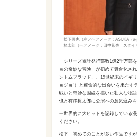
松下優也（左／ヘアメーク：ASUKA（a-pro
樟太郎（ヘアメーク：田中紫央 スタイ
シリーズ累計発行部数1億2千万部
ョの奇妙な冒険」が初めて舞台化され
ントムブラッド」。19世紀末のイギ
ョジョ”）と運命的な出会いを果たす
戦いと奇妙な因縁を描いた壮大な物語
也と有澤樟太郎に公演への意気込みを
ー世界的に大ヒットを記録している漫
ください。
松下 初めてのことが多い作品ですが