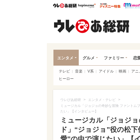
ウレぴあ総研
ハピママ*
ウレぴあ
ウレ
エンタメ
グルメ
ファミリー
恋
テレビ
音楽
V系
アイドル
映画
アニ
ヒーロー
>
>
ウレぴあ総研
エンタメ・テレビ
ミュージカル「ジョジョの奇妙な冒険 ファントムブ
たい」【インタビュー】
ミュージカル「ジョジョ
ド」“ジョジョ”役の松下
愛”の中で演じたい」【