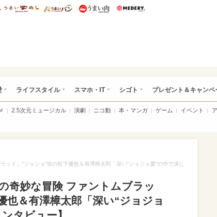
総研 ディズニー特集
mimot.
うまいめし
うまいパン
うまい肉
Medery.
ぴあ総研（うれぴあ）
愛
ライフスタイル
スマホ・IT
シゴト
プレゼント＆キャンペ
メ
2.5次元ミュージカル
演劇
ニコ動
本・マンガ
ゲーム
イベント
ラッド」“ジョジョ”役の松下優也＆有澤樟太郎「深い“ジョジョ愛”の中で演じ
の奇妙な冒険 ファントムブラッ
優也＆有澤樟太郎「深い“ジョジョ
インタビュー】