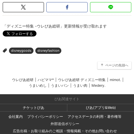
「ディズニー特集 -ウレぴあ総研」更新情報が受け取れます
disneygoods
disneyfashion
>
ページの先頭へ
ウレぴあ総研
|
ハピママ*
|
ウレぴあ総研 ディズニー特集
|
mimot.
|
うまいめし
|
うまいパン
|
うまい肉
|
Medery.
ぴあ関連サイト
チケットぴあ
ぴあ(アプリ&Web)
会社案内
プライバシーポリシー
アクセスデータの利用・著作権等
外部送信ポリシー
広告出稿・お取り組みのご相談・情報掲載・その他お問い合わせ