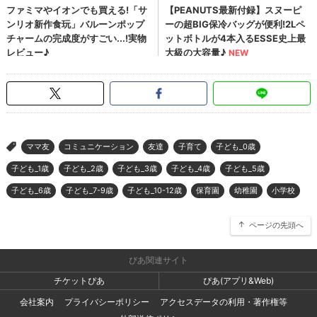
ママ友
コミュニケーション
友達
子育て
子ども_0歳
>
子ども_1歳
子ども_2歳
子ども_3歳
子ども_4歳
子ども_5歳
子ども_6歳
子ども_7-9歳
子ども_10-12歳
保育園
幼稚園
小学校
ページの先頭へ
ぴあ関連サイト
チケットぴあ
ぴあ(アプリ&Web)
会社案内
プライバシーポリシー
アクセスデータの利用・著作権等