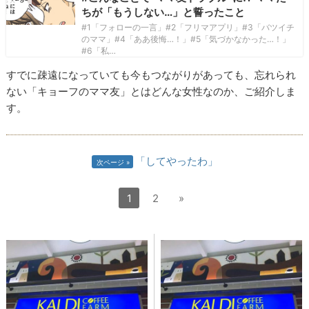
ちが「もうしない…」と誓ったこと
#1「フォローの一言」#2「フリマアプリ」#3「バツイチ
のママ」#4「ああ後悔…！」#5「気づかなかった…！」
#6「私…
すでに疎遠になっていても今もつながりがあっても、忘れられ
ない「キョーフのママ友」とはどんな女性なのか、ご紹介しま
す。
「してやったわ」
次ページ
1
2
»