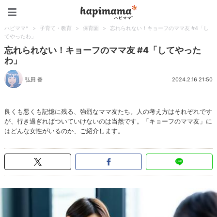
ハピママ*
ハピママ*
>
子育て・教育
>
保育園
>
忘れられない！キョーフのママ友 #4「し
てやったわ」
忘れられない！キョーフのママ友 #4「してやった
わ」
弘田 香
2024.2.16 21:50
良くも悪くも記憶に残る、強烈なママ友たち。人の考え方はそれぞれです
が、行き過ぎればついていけないのは当然です。「キョーフのママ友」に
はどんな女性がいるのか、ご紹介します。