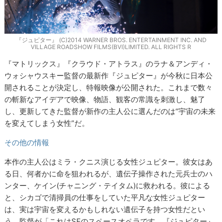
『ジュピター』 (C)2014 WARNER BROS. ENTERTAINMENT INC. AND
VILLAGE ROADSHOW FILMS(BVI)LIMITED. ALL RIGHTS R
『マトリックス』『クラウド・アトラス』のラナ＆アンディ・
ウォシャウスキー監督の最新作『ジュピター』が今秋に日本公
開されることが決定し、特報映像が公開された。これまで数々
の斬新なアイデアで映像、物語、観客の常識を刺激し、魅了
し、更新してきた監督が新作の主人公に選んだのは“宇宙の未来
を変えてしまう女性”だ。
その他の情報
本作の主人公はミラ・クニス演じる女性ジュピター。彼女はあ
る日、何者かに命を狙われるが、遺伝子操作された元兵士のハ
ンター、ケイン(チャニング・テイタム)に救われる。彼による
と、シカゴで清掃員の仕事をしていた平凡な女性ジュピター
は、実は宇宙を変えるかもしれない遺伝子を持つ女性だとい
う。監督が「これはSFのスペースオペラです。『ジュピター』