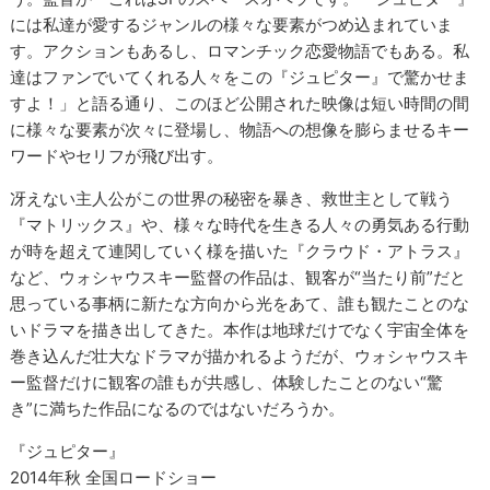
には私達が愛するジャンルの様々な要素がつめ込まれていま
す。アクションもあるし、ロマンチック恋愛物語でもある。私
達はファンでいてくれる人々をこの『ジュピター』で驚かせま
すよ！」と語る通り、このほど公開された映像は短い時間の間
に様々な要素が次々に登場し、物語への想像を膨らませるキー
ワードやセリフが飛び出す。
冴えない主人公がこの世界の秘密を暴き、救世主として戦う
『マトリックス』や、様々な時代を生きる人々の勇気ある行動
が時を超えて連関していく様を描いた『クラウド・アトラス』
など、ウォシャウスキー監督の作品は、観客が“当たり前”だと
思っている事柄に新たな方向から光をあて、誰も観たことのな
いドラマを描き出してきた。本作は地球だけでなく宇宙全体を
巻き込んだ壮大なドラマが描かれるようだが、ウォシャウスキ
ー監督だけに観客の誰もが共感し、体験したことのない“驚
き”に満ちた作品になるのではないだろうか。
『ジュピター』
2014年秋 全国ロードショー