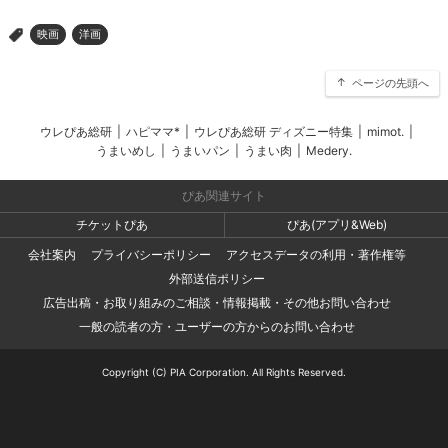
映画
洋画
>
ページの先頭へ
ウレぴあ総研
|
ハピママ*
|
ウレぴあ総研 ディズニー特集
|
mimot.
|
うまいめし
|
うまいパン
|
うまい肉
|
Medery.
ぴあ関連サイト
チケットぴあ
ぴあ(アプリ&Web)
会社案内
プライバシーポリシー
アクセスデータの利用・著作権等
外部送信ポリシー
広告出稿・お取り組みのご相談・情報掲載・その他お問い合わせ
一般の読者の方・ユーザーの方からのお問い合わせ
Copyright (C) PIA Corporation. All Rights Reserved.