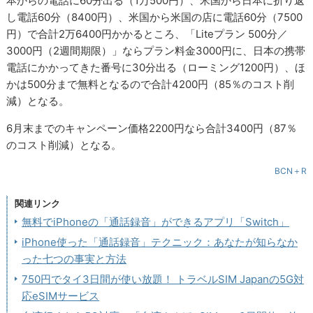
本からの電話に60分出る（1万500円）、米国から日本に折り返
し電話60分（8400円）、米国から米国の店に電話60分（7500
円）で合計2万6400円かかるところ、「Liteプラン 500分／
3000円（2週間期限）」ならプラン料金3000円に、日本の携帯
電話にかかってきた番号に30分出る（ローミング1200円）、ほ
かは500分まで無料となるので合計4200円（85％のコスト削
減）となる。
6月末までのキャンペーン価格2200円なら合計3400円（87％
のコスト削減）となる。
BCN＋R
関連リンク
無料でiPhoneの「通話録音」ができるアプリ「Switch」
iPhone使った「通話録音」テクニック：あなたが知らなか
った七つの事実と方法
750円でタイ3日間が使い放題！ トラベルSIM Japanの5G対
応eSIMサービス