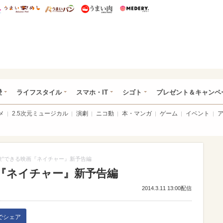
総研 ディズニー特集
mimot.
うまいめし
うまいパン
うまい肉
Medery.
ぴあ総研（うれぴあ）
愛
ライフスタイル
スマホ・IT
シゴト
プレゼント＆キャンペ
メ
2.5次元ミュージカル
演劇
ニコ動
本・マンガ
ゲーム
イベント
験”できる映画『ネイチャー』新予告編
画『ネイチャー』新予告編
2014.3.11 13:00配信
kでシェア