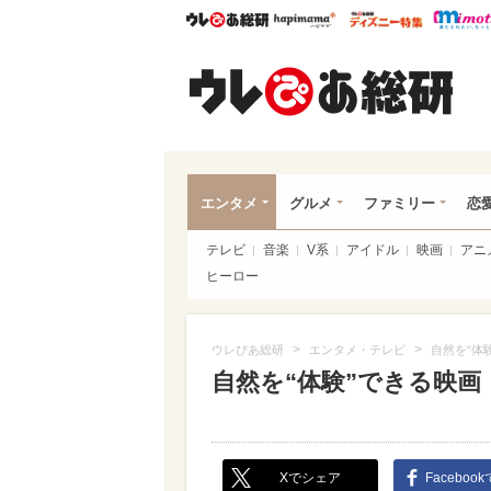
ウレぴあ総研
ハピママ*
ウレぴあ
ウレ
エンタメ
グルメ
ファミリー
恋
テレビ
音楽
V系
アイドル
映画
アニ
ヒーロー
>
>
ウレぴあ総研
エンタメ・テレビ
自然を“体
自然を“体験”できる映
Xでシェア
Faceboo