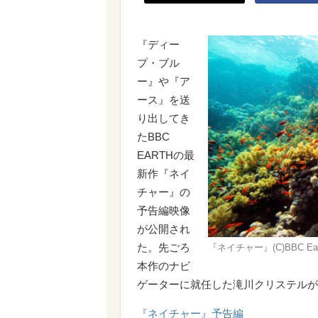
『ディー
プ・ブル
ー』や『ア
ース』を送
り出してき
たBBC
EARTHの最
新作『ネイ
チャー』の
予告編映像
が公開され
た。先ごろ
『ネイチャー』(C)BBC Earth Pr
本作のナビ
ゲーターに就任した滝川クリステルが
『ネイチャー』予告編