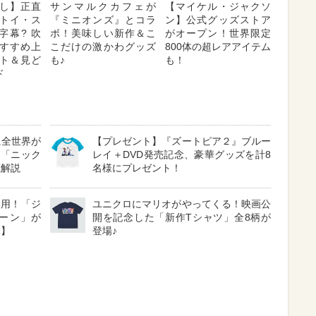
し】正直
サンマルクカフェが
【マイケル・ジャクソ
トイ・ス
『ミニオンズ』とコラ
ン】公式グッズストア
字幕? 吹
ボ！美味しい新作＆こ
がオープン！世界限定
 おすすめ上
こだけの激かわグッズ
800体の超レアアイテム
ト＆見ど
も♪
も！
ド
に全世界が
【プレゼント】『ズートピア２』ブルー
る「ニック
レイ＋DVD発売記念、豪華グッズを計8
底解説
名様にプレゼント！
採用！「ジ
ユニクロにマリオがやってくる！映画公
ーン」が
開を記念した「新作Tシャツ」全8柄が
見】
登場♪