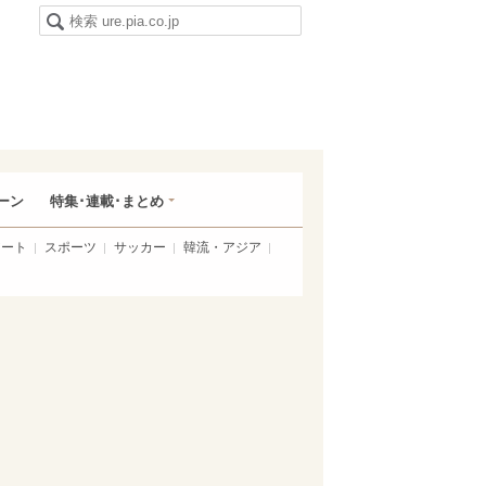
ーン
特集･連載･まとめ
アート
スポーツ
サッカー
韓流・アジア