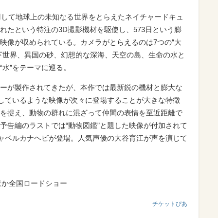
使用して地球上の未知なる世界をとらえたネイチャードキュ
れたという特注の3D撮影機材を駆使し、573日という膨
映像が収められている。カメラがとらえるのは7つの“大
下世界、異国の砂、幻想的な深海、天空の島、生命の水と
“水”をテーマに巡る。
ーが製作されてきたが、本作では最新鋭の機材と膨大な
”しているような映像が次々に登場することが大きな特徴
を捉え、動物の群れに混ざって仲間の表情を至近距離で
予告編のラストでは“動物図鑑”と題した映像が付加されて
シャベルカナヘビが登場。人気声優の大谷育江が声を演じて
座ほか全国ロードショー
チケットぴあ