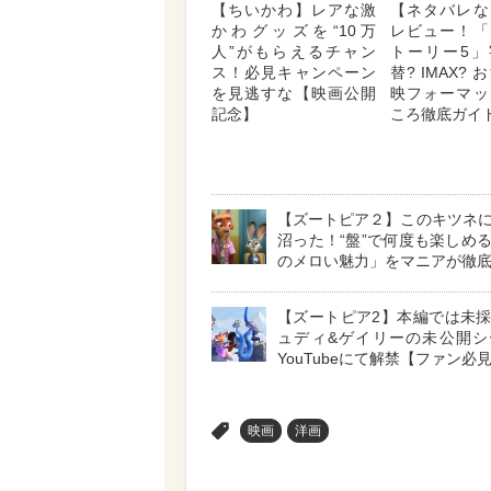
【ちいかわ】レアな激
【ネタバレな
かわグッズを“10万
レビュー！「
人”がもらえるチャン
トーリー5」
ス！必見キャンペーン
替? IMAX?
を見逃すな【映画公開
映フォーマッ
記念】
ころ徹底ガイ
【ズートピア２】このキツネ
沼った！“盤”で何度も楽しめ
のメロい魅力」をマニアが徹
【ズートピア2】本編では未
ュディ&ゲイリーの未公開シ
YouTubeにて解禁【ファン必
>
映画
洋画