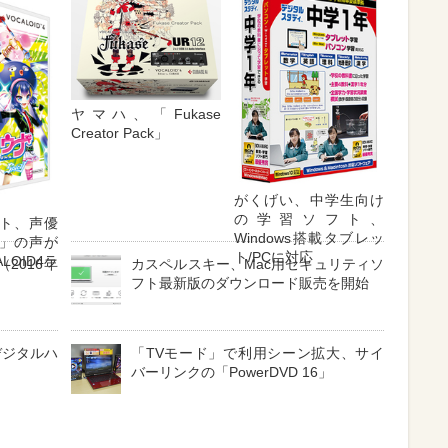
ヤマハ、「Fukase
Creator Pack」
がくげい、中学生向け
の学習ソフト、
ト、声優
Windows搭載タブレッ
」の声が
ト/PCに対応
LOID4ラ
2016年
カスペルスキー、Mac用セキュリティソ
フト最新版のダウンロード販売を開始
デジタルハ
「TVモード」で利用シーン拡大、サイ
加
バーリンクの「PowerDVD 16」