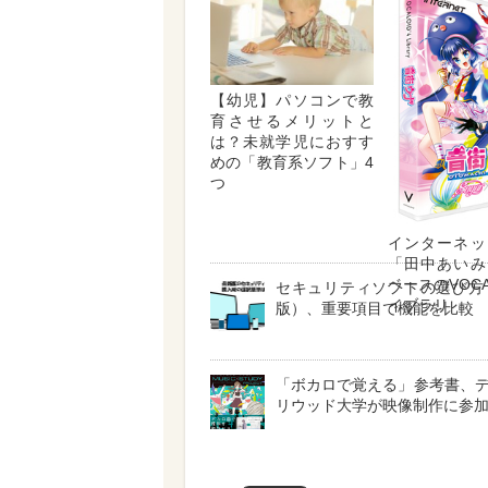
【幼児】パソコンで教
育させるメリットと
は？未就学児におすす
めの「教育系ソフト」4
つ
インターネッ
「田中あいみ
ベースのVOCA
セキュリティソフトの選び方（
イブラリ
版）、重要項目で機能を比較
「ボカロで覚える」参考書、
リウッド大学が映像制作に参