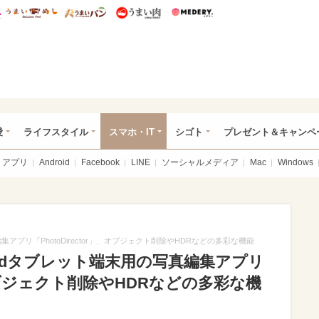
総研 ディズニー特集
mimot.
うまいめし
うまいパン
うまい肉
Medery.
ぴあ総研（うれぴあ）
愛
ライフスタイル
スマホ・IT
シゴト
プレゼント＆キャンペ
アプリ
Android
Facebook
LINE
ソーシャルメディア
Mac
Windows
集アプリ「PhotoDirector」、オブジェクト削除やHDRなどの多彩な機能
oidタブレット端末用の写真編集アプリ
」、オブジェクト削除やHDRなどの多彩な機