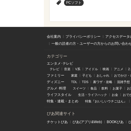
>
PCソフト
会社案内
プライバシーポリシー
アクセスデータ
一般の読者の方・ユーザーの方からのお問い合わ
カテゴリー
エンタメ･テレビ
テレビ
音楽
V系
アイドル
映画
アニメ
2
ファミリー
家庭
子ども
おしゃれ
おでかけ・
ディズニー
TDL
TDS
裏ワザ・攻略
混雑予想
グルメ･料理
スイーツ
食品
飲料
お菓子
お
ライフスタイル
生活・ライフハック
お金
おで
特集
・
連載
・
まとめ
特集『おいしいウチごはん』
ぴあ関連サイト
チケットぴあ
ぴあ(アプリ&Web)
BOOKぴあ