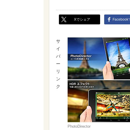
Xでシェア
Faceboo
サ
イ
バ
ー
リ
ン
ク
PhotoDirector