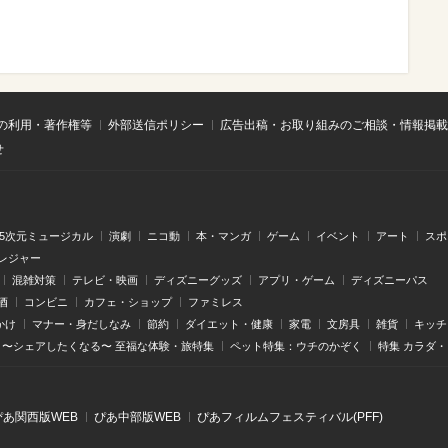
の利用・著作権等
外部送信ポリシー
広告出稿・お取り組みのご相談・情報掲載
せ
.5次元ミュージカル
演劇
ニコ動
本・マンガ
ゲーム
イベント
アート
スポ
レジャー
混雑対策
テレビ・映画
ディズニーグッズ
アプリ・ゲーム
ディズニーパス
酒
コンビニ
カフェ・ショップ
ファミレス
かけ
マナー・身だしなみ
節約
ダイエット・健康
家電
文房具
雑貨
キッチ
〜シェアしたくなる〜 至福な体験・旅特集
ペット特集：ウチのかぞく
特集 カラダ
ぴあ関⻄版WEB
ぴあ中部版WEB
ぴあフィルムフェスティバル(PFF)