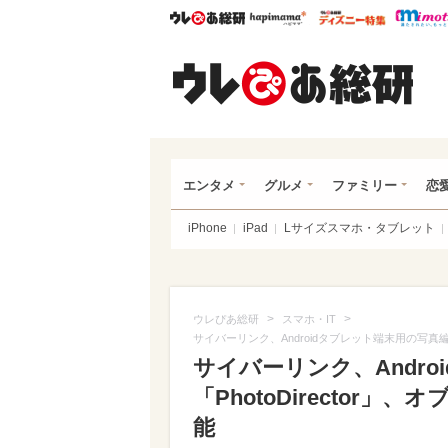
ウレぴあ総研
ハピママ*
ウレぴあ
ウレ
エンタメ
グルメ
ファミリー
恋
iPhone
iPad
Lサイズスマホ・タブレット
>
>
ウレぴあ総研
スマホ・IT
サイバーリンク、Androidタブレット端末用の写真編
サイバーリンク、Andr
「PhotoDirector
能