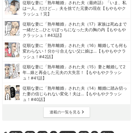
従順な妻に「熟年離婚」された夫（最終話）「いま、私
は一人。だけど…」夫を捨てた元妻の現在【もやもやク
ラッシュ！完】
従順な妻に「熟年離婚」された夫（17）家族は死ぬまで
一緒だと…ひとりぼっちになった夫の胸の内【もやもや
クラッシュ！#43話】
従順な妻に「熟年離婚」された夫（16）離婚しても何も
変わらない！分かり合えない父に娘は…【もやもやクラ
ッシュ！#42話】
従順な妻に「熟年離婚」された夫（15）妻と離婚して2
年…娘と再会した元夫の大失言！【もやもやクラッシ
ュ！#41話】
従順な妻に「熟年離婚」された夫（14）離婚に踏み切っ
た妻の信じられない変化！夫は…【もやもやクラッシ
ュ！#40話】
連載の一覧を見る