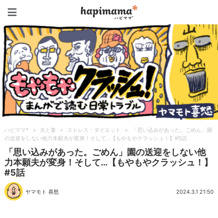
ハピママ*
ハピママ*
>
夫と妻
>
ストレス・ダイエット
>
「思い込みがあった。ごめん」園
の送迎をしない他力本願夫が変身！そして…【もやもやクラッシュ！】#5話
「思い込みがあった。ごめん」園の送迎をしない他
力本願夫が変身！そして…【もやもやクラッシュ！】
#5話
ヤマモト 喜怒
2024.3.1 21:50