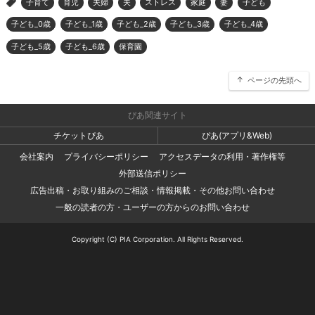
子育て
育児
夫婦
夫
ストレス
家庭
妻
子ども
>
子ども_0歳
子ども_1歳
子ども_2歳
子ども_3歳
子ども_4歳
子ども_5歳
子ども_6歳
保育園
ページの先頭へ
ぴあ関連サイト
チケットぴあ
ぴあ(アプリ&Web)
会社案内
プライバシーポリシー
アクセスデータの利用・著作権等
外部送信ポリシー
広告出稿・お取り組みのご相談・情報掲載・その他お問い合わせ
一般の読者の方・ユーザーの方からのお問い合わせ
Copyright (C) PIA Corporation. All Rights Reserved.