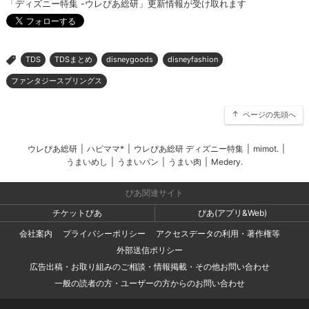
「ディズニー特集 -ウレぴあ総研」更新情報が受け取れます
TDS
TDSまとめ
disneygoods
disneyfashion
>
ファンタジースプリングス
ページの先頭へ
ウレぴあ総研
|
ハピママ*
|
ウレぴあ総研 ディズニー特集
|
mimot.
|
うまいめし
|
うまいパン
|
うまい肉
|
Medery.
ぴあ関連サイト
チケットぴあ
ぴあ(アプリ&Web)
会社案内
プライバシーポリシー
アクセスデータの利用・著作権等
外部送信ポリシー
広告出稿・お取り組みのご相談・情報掲載・その他お問い合わせ
一般の読者の方・ユーザーの方からのお問い合わせ