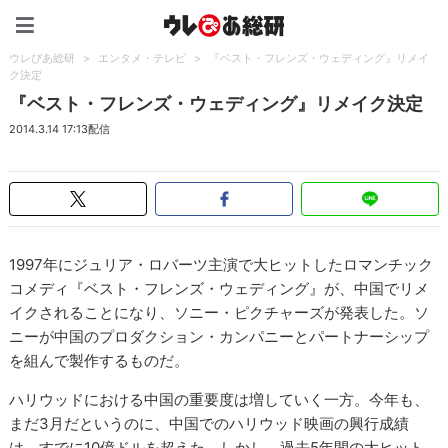
ウレぴあ総研（うれぴあ）
ウレぴあ総研
>
エンタメ・テレビ
>
『ベスト・フレンズ・ウェディング』リメイ
ク決定
『ベスト・フレンズ・ウェディング』リメイク決定
2014.3.14 17:13配信
1997年にジュリア・ロバーツ主演で大ヒットしたロマンチック
コメディ『ベスト・フレンズ・ウェディング』が、中国でリメ
イクされることになり、ソニー・ピクチャーズが発表した。ソ
ニーが中国のプロダクション・カンパニーとパートナーシップ
を組んで製作するものだ。
ハリウッドにおける中国の重要度は増していく一方。今年も、
まだ3月だというのに、中国でのハリウッド映画の興行成績
は、すでに10億ドルを超えた。しかし、過去5年間の大ヒット