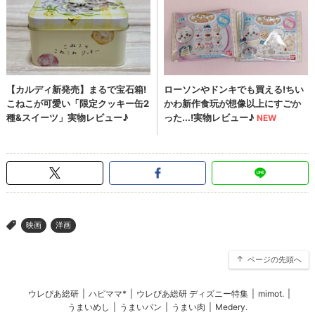
映画
洋画
>
ページの先頭へ
ウレぴあ総研
|
ハピママ*
|
ウレぴあ総研 ディズニー特集
|
mimot.
|
うまいめし
|
うまいパン
|
うまい肉
|
Medery.