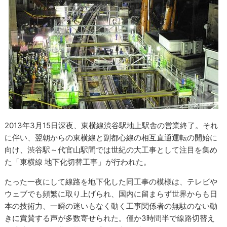
2013年3月15日深夜、東横線渋谷駅地上駅舎の営業終了。それ
に伴い、翌朝からの東横線と副都心線の相互直通運転の開始に
向け、渋谷駅～代官山駅間では世紀の大工事として注目を集め
た「東横線 地下化切替工事」が行われた。
たった一夜にして線路を地下化した同工事の模様は、テレビや
ウェブでも頻繁に取り上げられ、国内に留まらず世界からも日
本の技術力、一瞬の迷いもなく動く工事関係者の無駄のない動
きに賞賛する声が多数寄せられた。僅か3時間半で線路切替え