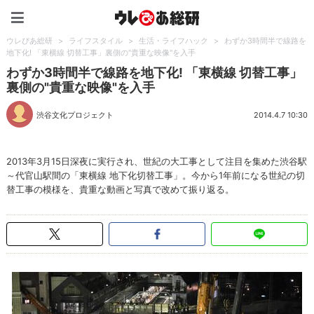
ウレぴあ総研（うれぴあ）
ウレぴあ総研
>
ライフスタイル
>
生活・ライフハック
>
わずか3時間半で線路を
地下化! 「東横線 切替工事」裏側の"貴重な映像"を入手
わずか3時間半で線路を地下化! 「東横線 切替工事」
裏側の"貴重な映像"を入手
渋谷文化プロジェクト
2014.4.7 10:30
2013年3月15日深夜に実行され、世紀の大工事として注目を集めた渋谷駅
～代官山駅間の「東横線 地下化切替工事」。今から1年前になる世紀の切
替工事の模様を、貴重な動画と写真で改めて振り返る。