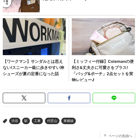
渋谷
駅
工事
代官山
東横線
>
ページの先頭へ