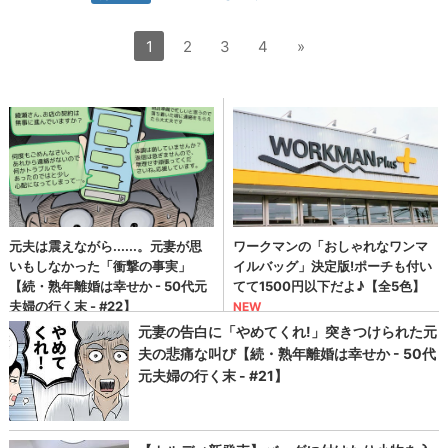
1
2
3
4
»