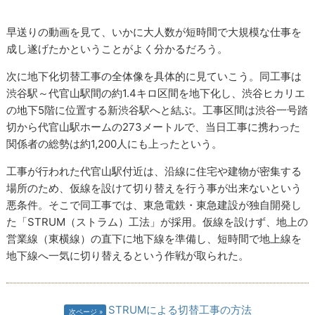
早送りの動画を見て、いかに大人数が短時間で大規模な仕事を
成し遂げたかということがよく分かるだろう。
次に地下化切替工事の全体像を具体的に見ていこう。同工事は
渋谷駅～代官山駅間の約1.4キロ区間を地下化し、渋谷ヒカリエ
の地下5階に位置する新渋谷駅へと結ぶ。工事区間は渋谷一号踏
切から代官山駅ホームの273メートルで、当日工事に携わった
関係者の総勢は約1,200人にも上ったという。
工事が行われた代官山駅付近は、沿線に住宅や建物が密集する
場所のため、仮線を設けて切り替えを行う事が出来ないという
悪条件。そこで同工事では、東急電鉄・東急建設が独自開発し
た「STRUM（ストラム）工法」が採用。仮線を設けず、地上の
営業線（東横線）の直下に地下線を準備し、短時間で地上線を
地下線へ一気に切り替えるという作戦が取られた。
STRUMによる切替工事の方法
次ページ