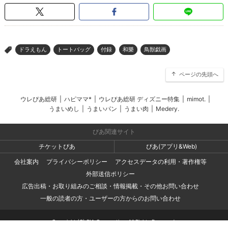
ドラえもん
トートバッグ
付録
和樂
鳥獣戯画
>
ページの先頭へ
ウレぴあ総研
|
ハピママ*
|
ウレぴあ総研 ディズニー特集
|
mimot.
|
うまいめし
|
うまいパン
|
うまい肉
|
Medery.
ぴあ関連サイト
チケットぴあ
ぴあ(アプリ&Web)
会社案内
プライバシーポリシー
アクセスデータの利用・著作権等
外部送信ポリシー
広告出稿・お取り組みのご相談・情報掲載・その他お問い合わせ
一般の読者の方・ユーザーの方からのお問い合わせ
Copyright (C) PIA Corporation. All Rights Reserved.