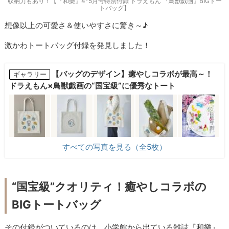
収納力もあり！【『和樂』4･5月号特別付録 ドラえもん 『鳥獣戯画』BIGトー
トバッグ】
想像以上の可愛さ＆使いやすさに驚き～♪
激かわトートバッグ付録を発見しました！
【バッグのデザイン】癒やしコラボが最高～！
ギャラリー
ドラえもん×鳥獣戯画の“国宝級”に優秀なトート
すべての写真を見る（全5枚）
“国宝級”クオリティ！癒やしコラボの
BIGトートバッグ
その付録がついているのは、小学館から出ている雑誌『和樂』