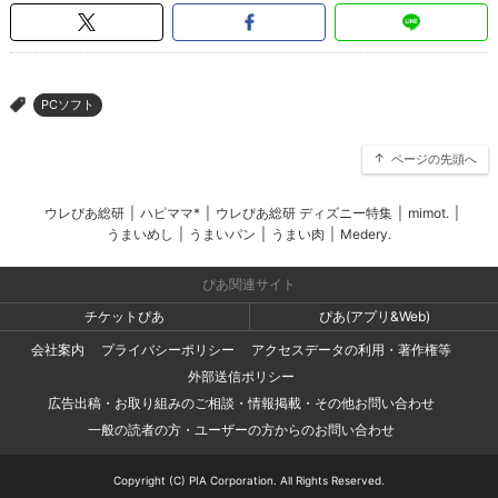
PCソフト
>
ページの先頭へ
ウレぴあ総研
|
ハピママ*
|
ウレぴあ総研 ディズニー特集
|
mimot.
|
うまいめし
|
うまいパン
|
うまい肉
|
Medery.
ぴあ関連サイト
チケットぴあ
ぴあ(アプリ&Web)
会社案内
プライバシーポリシー
アクセスデータの利用・著作権等
外部送信ポリシー
広告出稿・お取り組みのご相談・情報掲載・その他お問い合わせ
一般の読者の方・ユーザーの方からのお問い合わせ
Copyright (C) PIA Corporation. All Rights Reserved.