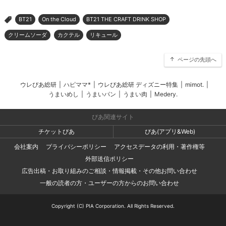
BT21
On the Cloud
BT21 THE CRAFT DRINK SHOP
>
クリームソーダ
カクテル
リキュール
ページの先頭へ
ウレぴあ総研
|
ハピママ*
|
ウレぴあ総研 ディズニー特集
|
mimot.
|
うまいめし
|
うまいパン
|
うまい肉
|
Medery.
ぴあ関連サイト
チケットぴあ
ぴあ(アプリ&Web)
会社案内
プライバシーポリシー
アクセスデータの利用・著作権等
外部送信ポリシー
広告出稿・お取り組みのご相談・情報掲載・その他お問い合わせ
一般の読者の方・ユーザーの方からのお問い合わせ
Copyright (C) PIA Corporation. All Rights Reserved.