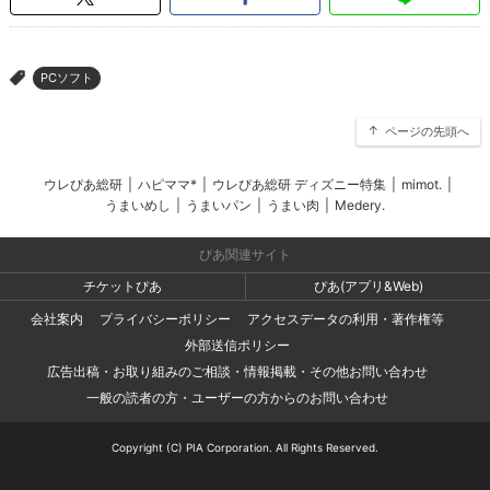
PCソフト
>
ページの先頭へ
ウレぴあ総研
|
ハピママ*
|
ウレぴあ総研 ディズニー特集
|
mimot.
|
うまいめし
|
うまいパン
|
うまい肉
|
Medery.
ぴあ関連サイト
チケットぴあ
ぴあ(アプリ&Web)
会社案内
プライバシーポリシー
アクセスデータの利用・著作権等
外部送信ポリシー
広告出稿・お取り組みのご相談・情報掲載・その他お問い合わせ
一般の読者の方・ユーザーの方からのお問い合わせ
Copyright (C) PIA Corporation. All Rights Reserved.