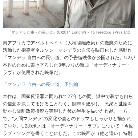
『マンデラ 自由への長い道』(C)2014 Long Walk To Freedom（Pry）Ltd.
南アフリカでアパルトヘイト（人種隔離政策）の撤廃のために
活動した指導者ネルソン・マンデラの自伝を映画化した感動作
『マンデラ 自由への長い道』の予告編映像が公開された。U2が
本作のために書き下ろした3年ぶりの新曲『オーディナリー・
ラヴ』が使用された映像だ。
『マンデラ 自由への長い道』予告編
本作は、国家反逆罪に問われて27年もの間、獄中で暮すも自ら
の信念を決してまげることなく、闘志を燃やし、民衆と世論を
動かし隔離政策撤廃を実現した彼の半生を描いた作品。一方
で、“人間マンデラ”の変化や妻とのドラマもしっかりと描かれ
ており、U2のボノは『オーディナリー・ラブ』について「今回
ラブ・ソングを書くことにした。この映画が（他と違い）特別