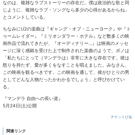
なのは、複雑なラブストーリーの存在だ。僕は政治的な歌と同
じように、複雑なラブ・ソングなら多少の心得があるからね」
とコメントしている。
ちなみにU2の楽曲は『ギャング・オブ・ニューヨーク』や『ト
ゥームレイダー』『ミリオンダラー・ホテル』など数多くの映
画作品で流れてきたが、『オーディナリー…』は映画のメッセ
ージに深く感銘を受けた上で制作された楽曲のようで、ボノは
「私たちにとって（マンデラは）非常に大きな存在です。彼は
怒りを持たず、愛が多くをなすことを唱えました。みなさん、
この映画を観るべきです。この映画を通して、彼がひとりの男
としてどんな人物だったかわかるでしょう」と呼びかけてい
る。
『マンデラ 自由への長い道』
5月24日(土)公開
チケットぴあ
関連リンク