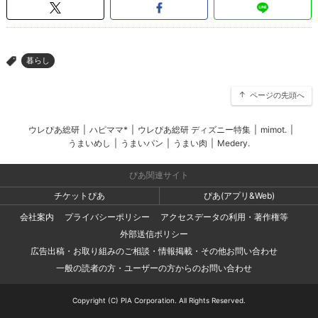
暮らし
>
ページの先頭へ
ウレぴあ総研
|
ハピママ*
|
ウレぴあ総研 ディズニー特集
|
mimot.
|
うまいめし
|
うまいパン
|
うまい肉
|
Medery.
ぴあ関連サイト
チケットぴあ
ぴあ(アプリ&Web)
会社案内
プライバシーポリシー
アクセスデータの利用・著作権等
外部送信ポリシー
広告出稿・お取り組みのご相談・情報掲載・その他お問い合わせ
一般の読者の方・ユーザーの方からのお問い合わせ
Copyright (C) PIA Corporation. All Rights Reserved.