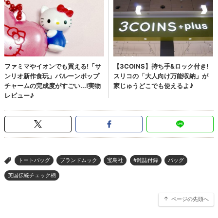
トートバッグ
ブランドムック
宝島社
#雑誌付録
バッグ
>
英国伝統チェック柄
ページの先頭へ