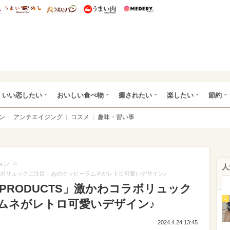
総研 ディズニー特集
mimot.
うまいめし
うまいパン
うまい肉
Medery.
ot.(ミモット)
いい恋したい
おいしい食べ物
癒されたい
楽したい
節約
ン
アンチエイジング
コスメ
趣味・習い事
>
ョン
人
わコラボリュックに注目！あのクッピーラムネがレトロ可愛いデザイン♪
 PRODUCTS」激かわコラボリュック
1
ムネがレトロ可愛いデザイン♪
2024.4.24 13:45