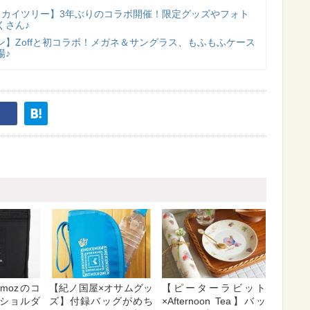
スカイツリー】3年ぶりのコラボ開催！限定グッズやフォト
くさん♪
ン】Zoffと初コラボ！メガネ＆サングラス、もふもふケース
場♪
mozのコ
【紀ノ国屋×オサムグッ
【ピーターラビット
ショルダ
ズ】付録バッグがめち
×Afternoon Tea】バッ