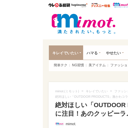
ウレぴあ総研
ハピママ*
ウレぴあ
mim
キレイでいたい
ハマる
やせたい
簡単テク
NG習慣
美アイテム
ファッショ
>
>
mimot.(ミモット)
キレイでいたい
ファッシ
絶対ほしい「OUTDOOR PRODUCTS」激か
絶対ほしい「OUTDOOR
に注目！あのクッピーラ
mimot.