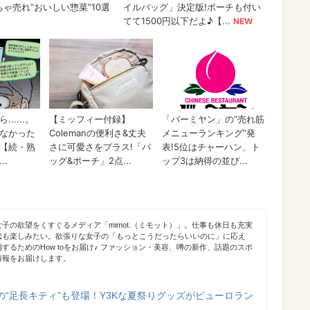
子の欲望をくすぐるメディア「mimot.（ミモット）」。仕事も休日も充実
恋も楽しみたい。欲張りな女子の「もっとこうだったらいいのに」に応え
するためのHow toをお届け♪ ファッション・美容、噂の新作、話題のスポ
情報をお届けします。
“足長キティ”も登場！Y3Kな夏祭りグッズがピューロラン