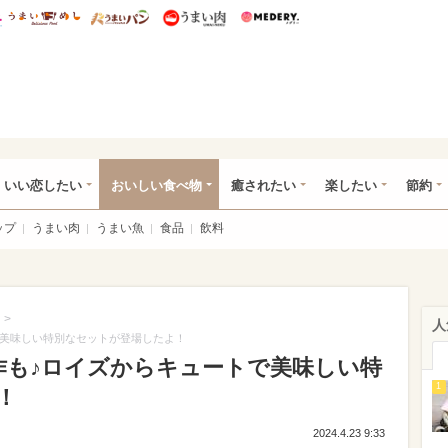
総研 ディズニー特集
mimot.
うまいめし
うまいパン
うまい肉
Medery.
ot.(ミモット)
いい恋したい
おいしい食べ物
癒されたい
楽したい
節約
ップ
うまい肉
うまい魚
食品
飲料
>
人
で美味しい特別なセットが登場したよ！
作も♪ロイズからキュートで美味しい特
1
！
2024.4.23 9:33