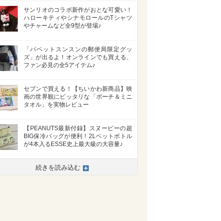
サンリオのコラボ新作がおとな可愛い！
ハローキティやシナモロールのTシャツ
やチャームなど全9型が登場♪
「パペットスンスンの郵便局限定グッ
ズ」が出るよ！オンラインでも買える、
ファン必見の全5アイテム♪
セブンで買える！【ちいかわ新商品】映
画の世界観にピッタリな「ポーチ＆ミニ
タオル」を実物レビュー
【PEANUTS最新付録】スヌーピーの超
BIG保冷バッグが便利！2Lペットボトル
が4本入るESSE史上最大級の大容量♪
続きを読み込む