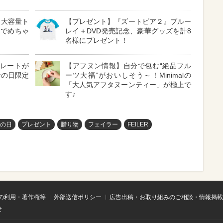
ら大容量ト
【プレゼント】『ズートピア２』ブルー
ルでめちゃ
レイ＋DVD発売記念、豪華グッズを計8
名様にプレゼント！
コレートが
【アフヌン情報】自分で包む“絶品フル
母の日限定
ーツ大福”がおいしそう～！Minimalの
「大人気アフタヌーンティー」が極上で
す♪
の日
プレゼント
贈り物
フェイラー
FEILER
の利用・著作権等
外部送信ポリシー
広告出稿・お取り組みのご相談・情報掲載
せ