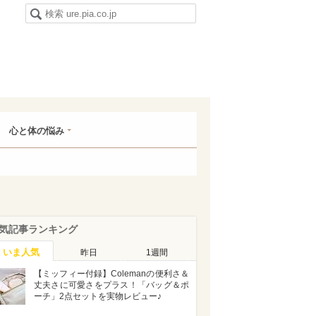
心と体の悩み
気記事ランキング
いま人気
昨日
1週間
【ミッフィー付録】Colemanの便利さ＆
丈夫さに可愛さをプラス！「バッグ＆ポ
ーチ」2点セットを実物レビュー♪