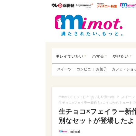
ウレぴあ総研
ハピママ*
ウレぴあ
mim
キレイでいたい
ハマる
やせたい
スイーツ
コンビニ
お菓子
カフェ・ショ
>
>
mimot.(ミモット)
おいしい食べ物
スイーツ
生チョコ×フェイラー新作も♪ロイズからキュート
生チョコ×フェイラー新
別なセットが登場したよ
mimot.