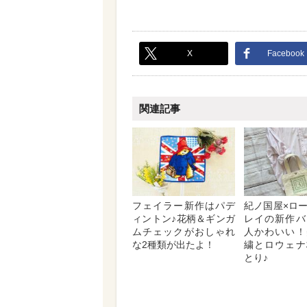
X
Facebook
関連記事
フェイラー新作はパデ
紀ノ国屋×ロ
ィントン♪花柄＆ギンガ
レイの新作バ
ムチェックがおしゃれ
人かわいい！
な2種類が出たよ！
繍とロウェナ
とり♪