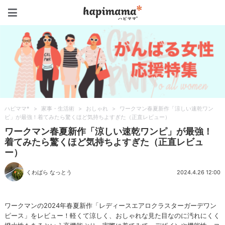
ハピママ*
ハピママ*
>
家事・生活術
>
おしゃれ
>
ワークマン春夏新作「涼しい速乾ワン
ピ」が最強！着てみたら驚くほど気持ちよすぎた（正直レビュー）
ワークマン春夏新作「涼しい速乾ワンピ」が最強！
着てみたら驚くほど気持ちよすぎた（正直レビュ
ー）
くわばら なっとう
2024.4.26 12:00
ワークマンの2024年春夏新作「レディースエアロクラスターガーデワン
ピース」をレビュー！軽くて涼しく、おしゃれな見た目なのに汚れにくく