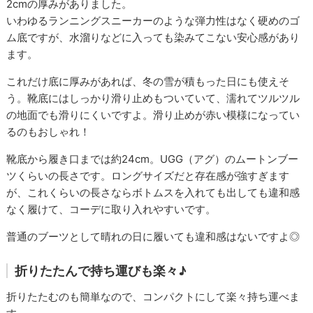
2cmの厚みがありました。
いわゆるランニングスニーカーのような弾力性はなく硬めのゴ
ム底ですが、水溜りなどに入っても染みてこない安心感があり
ます。
これだけ底に厚みがあれば、冬の雪が積もった日にも使えそ
う。靴底にはしっかり滑り止めもついていて、濡れてツルツル
の地面でも滑りにくいですよ。滑り止めが赤い模様になってい
るのもおしゃれ！
靴底から履き口までは約24cm。UGG（アグ）のムートンブー
ツくらいの長さです。ロングサイズだと存在感が強すぎます
が、これくらいの長さならボトムスを入れても出しても違和感
なく履けて、コーデに取り入れやすいです。
普通のブーツとして晴れの日に履いても違和感はないですよ◎
折りたたんで持ち運びも楽々♪
折りたたむのも簡単なので、コンパクトにして楽々持ち運べま