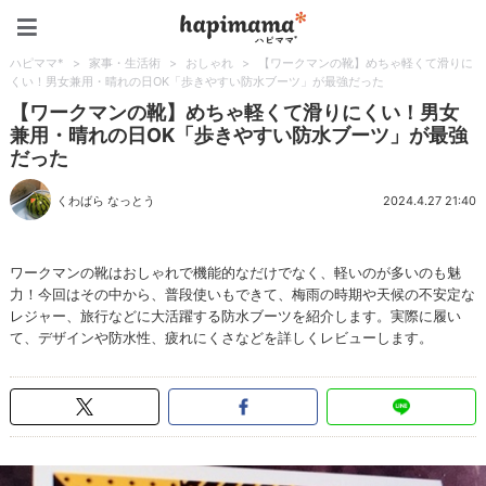
ハピママ*
ハピママ*
>
家事・生活術
>
おしゃれ
>
【ワークマンの靴】めちゃ軽くて滑りに
くい！男女兼用・晴れの日OK「歩きやすい防水ブーツ」が最強だった
【ワークマンの靴】めちゃ軽くて滑りにくい！男女
兼用・晴れの日OK「歩きやすい防水ブーツ」が最強
だった
くわばら なっとう
2024.4.27 21:40
ワークマンの靴はおしゃれで機能的なだけでなく、軽いのが多いのも魅
力！今回はその中から、普段使いもできて、梅雨の時期や天候の不安定な
レジャー、旅行などに大活躍する防水ブーツを紹介します。実際に履い
て、デザインや防水性、疲れにくさなどを詳しくレビューします。