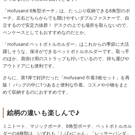
「mofusand 6角型ポーチ」は、たっぷり収納できる6角型のポ
ーチ。左右どちらからでも開けやすいダブルファスナーで、自
立するので安定力抜群！ デスクの上でも場所を取らないので、
ペンケースとしてもおすすめなのだとか。
「mofusand ペットボトルホルダー」はこれからの季節に大活
躍しそうな、保冷ができるペットボトルホルダーです。取っ手
のほか、肩掛け用のストラップも付いているので、持ち運びや
アウトドアにも便利です。
さらに、第1弾で好評だった「mofusand 巾着3枚セット」を再
販！ バッグの中に1つあると便利な巾着。コスメや小物をまと
めて収納するのにおすすめです。
絵柄の違いも楽しんで♪
ミニトート、マジックポーチ、6角型ポーチ、ペットボトルホル
ダーの4種類は、いずれも「しば×にゃん」「レッサーパンダ」