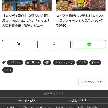
mofusand
モフサンド
雑貨
ドン・キホーテ
ドンキ
ポーチ
>
バッグ
ページの先頭へ
ぴあ関連サイト
チケットぴあ
ぴあ(アプリ&Web)
会社案内
プライバシーポリシー
アクセスデータの利用・著作権等