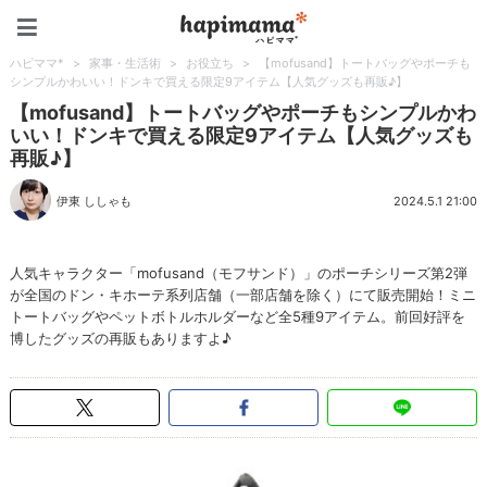
ハピママ*
ハピママ*
>
家事・生活術
>
お役立ち
>
【mofusand】トートバッグやポーチも
シンプルかわいい！ドンキで買える限定9アイテム【人気グッズも再販♪】
【mofusand】トートバッグやポーチもシンプルかわ
いい！ドンキで買える限定9アイテム【人気グッズも
再販♪】
伊東 ししゃも
2024.5.1 21:00
人気キャラクター「mofusand（モフサンド）」のポーチシリーズ第2弾
が全国のドン・キホーテ系列店舗（一部店舗を除く）にて販売開始！ミニ
トートバッグやペットボトルホルダーなど全5種9アイテム。前回好評を
博したグッズの再販もありますよ♪