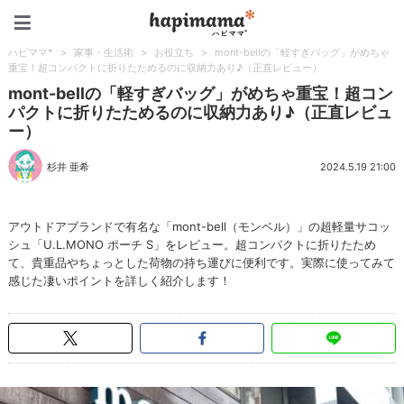
ハピママ*
ハピママ*
>
家事・生活術
>
お役立ち
>
mont-bellの「軽すぎバッグ」がめちゃ
重宝！超コンパクトに折りたためるのに収納力あり♪（正直レビュー）
mont-bellの「軽すぎバッグ」がめちゃ重宝！超コン
パクトに折りたためるのに収納力あり♪（正直レビュ
ー）
杉井 亜希
2024.5.19 21:00
アウトドアブランドで有名な「mont-bell（モンベル）」の超軽量サコッ
シュ「U.L.MONO ポーチ S」をレビュー。超コンパクトに折りたため
て、貴重品やちょっとした荷物の持ち運びに便利です。実際に使ってみて
感じた凄いポイントを詳しく紹介します！