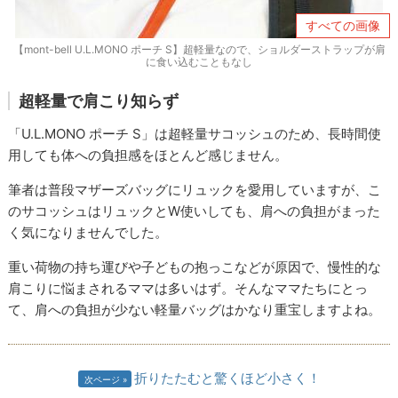
すべての画像
【mont-bell U.L.MONO ポーチ S】超軽量なので、ショルダーストラップが肩
に食い込むこともなし
超軽量で肩こり知らず
「U.L.MONO ポーチ S」は超軽量サコッシュのため、長時間使
用しても体への負担感をほとんど感じません。
筆者は普段マザーズバッグにリュックを愛用していますが、こ
のサコッシュはリュックとW使いしても、肩への負担がまった
く気になりませんでした。
重い荷物の持ち運びや子どもの抱っこなどが原因で、慢性的な
肩こりに悩まされるママは多いはず。そんなママたちにとっ
て、肩への負担が少ない軽量バッグはかなり重宝しますよね。
折りたたむと驚くほど小さく！
次ページ