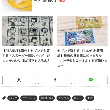
バッグ
サコッシュ
mont-bell
モンベル
暮らし
生活
>
ページの先頭へ