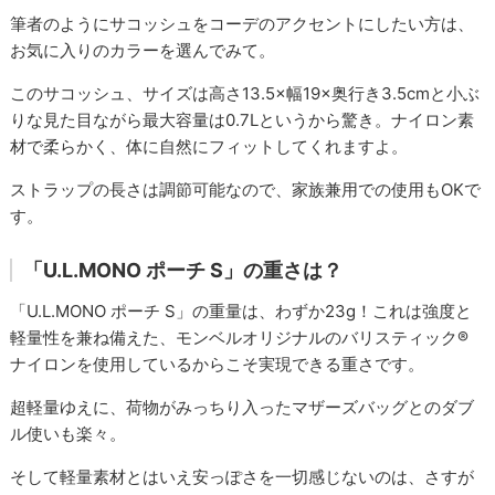
筆者のようにサコッシュをコーデのアクセントにしたい方は、
お気に入りのカラーを選んでみて。
このサコッシュ、サイズは高さ13.5×幅19×奥行き3.5cmと小ぶ
りな見た目ながら最大容量は0.7Lというから驚き。ナイロン素
材で柔らかく、体に自然にフィットしてくれますよ。
ストラップの長さは調節可能なので、家族兼用での使用もOKで
す。
「U.L.MONO ポーチ S」の重さは？
「U.L.MONO ポーチ S」の重量は、わずか23g！これは強度と
軽量性を兼ね備えた、モンベルオリジナルのバリスティック®
ナイロンを使用しているからこそ実現できる重さです。
超軽量ゆえに、荷物がみっちり入ったマザーズバッグとのダブ
ル使いも楽々。
そして軽量素材とはいえ安っぽさを一切感じないのは、さすが