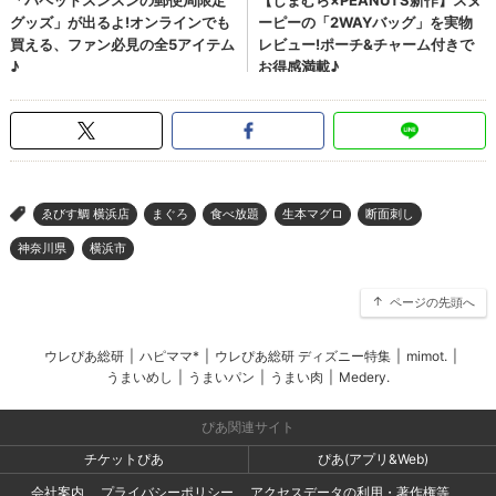
ゑびす鯛 横浜店
まぐろ
食べ放題
生本マグロ
断面刺し
>
神奈川県
横浜市
ページの先頭へ
ウレぴあ総研
|
ハピママ*
|
ウレぴあ総研 ディズニー特集
|
mimot.
|
うまいめし
|
うまいパン
|
うまい肉
|
Medery.
ぴあ関連サイト
チケットぴあ
ぴあ(アプリ&Web)
会社案内
プライバシーポリシー
アクセスデータの利用・著作権等