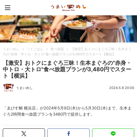
うまいめし
うまいめし
>
ソトごはん
>
食べ放題
>
【激安】おトクにまぐろ三昧！生本まぐ
ろの"赤身・中トロ・大トロ"食べ放題プランが3,480円でスタート【横浜】
【激安】おトクにまぐろ三昧！生本まぐろの"赤身・
中トロ・大トロ"食べ放題プランが3,480円でスター
ト【横浜】
うまいめし
2024.5.9 20:00
「ゑびす鯛 横浜店」が2024年5月9日(木)から5月30日(木)まで、生本ま
ぐろ2時間食べ放題プランを3480円で提供します。