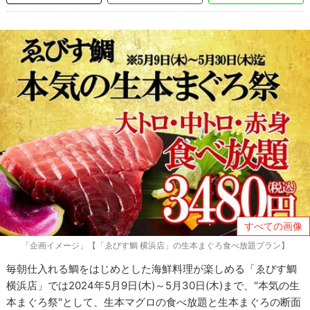
すべての画像
「企画イメージ」【「ゑびす鯛 横浜店」の生本まぐろ食べ放題プラン】
毎朝仕入れる鯛をはじめとした海鮮料理が楽しめる「ゑびす鯛
横浜店」では2024年5月9日(木)～5月30日(木)まで、"本気の生
本まぐろ祭"として、生本マグロの食べ放題と生本まぐろの断面