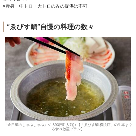
※赤身・中トロ・大トロのみの提供は不可。
”ゑびす鯛”自慢の料理の数々
「金目鯛のしゃぶしゃぶ」<1,890円(1人前)>【「ゑびす鯛 横浜店」の生本まぐ
ろ食べ放題プラン】