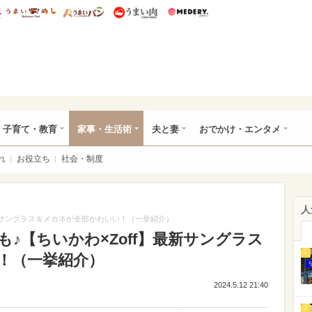
総研 ディズニー特集
mimot.
うまいめし
うまいパン
うまい肉
Medery.
ママ*
子育て・教育
家事・生活術
夫と妻
おでかけ・エンタメ
れ
お役立ち
社会・制度
人
最新サングラス＆メガネが全部かわいい！（一挙紹介）
♪【ちいかわ×Zoff】最新サングラス
1
！（一挙紹介）
2024.5.12 21:40
2