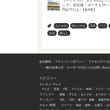
ワークマンの「おしゃれなワ
ッグ」決定版！ポーチも付いて
円以下だよ♪【全5色】
>
ちいかわ
#ちいかわ
Zoff
ゾフ
生活
暮らし
会社案内
プライバシーポリシー
アクセスデータ
一般の読者の方・ユーザーの方からのお問い合わ
カテゴリー
エンタメ･テレビ
テレビ
音楽
V系
アイドル
映画
アニメ
2
ファミリー
家庭
子ども
おしゃれ
おでかけ・
ディズニー
TDL
TDS
裏ワザ・攻略
混雑予想
グルメ･料理
スイーツ
食品
飲料
お菓子
お