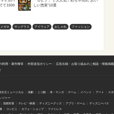
ンマイルバ
「ロピア」で大人気！めちゃ売れ“おい
て1500
しい惣菜”10選
メガネ
サングラス
アイウェア
おしゃれ
ファッション
の利用・著作権等
外部送信ポリシー
広告出稿・お取り組みのご相談・情報掲載
せ
.5次元ミュージカル
演劇
ニコ動
本・マンガ
ゲーム
イベント
アート
スポ
レジャー
混雑対策
テレビ・映画
ディズニーグッズ
アプリ・ゲーム
ディズニーパス
酒
コンビニ
カフェ・ショップ
ファミレス