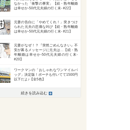
なかった「衝撃の事実」【続・熟年離婚
は幸せか-50代元夫婦の行く末- #22】
元妻の告白に「やめてくれ！」突きつけ
られた元夫の悲痛な叫び【続・熟年離婚
は幸せか-50代元夫婦の行く末- #21】
元妻がなぜ！？『突然ごめんなさい』不
安が募るメッセージに元夫は…【続・熟
年離婚は幸せか-50代元夫婦の行く末-
#20】
ワークマンの「おしゃれなワンマイルバ
ッグ」決定版！ポーチも付いてて1500円
以下だよ♪【全5色】
続きを読み込む