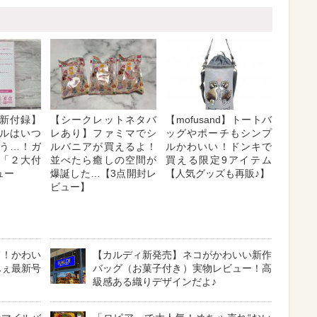
新付録】
【シークレットネタバ
【mofusand】トートバ
ルはいつ
レあり】ファミマでシ
ッグやポーチもシンプ
う…！ガ
ルバニアが買えるよ！
ルかわいい！ドンキで
「２大付
並べたら癒しの空間が
買える限定9アイテム
ュー
爆誕した…【3点開封レ
【人気グッズも再販♪】
ビュー】
て！かわい
【カルディ新発売】ネコがかわいい新作
ふぇ最新号
バッグ（お菓子付き）実物レビュー！高
級感ある織りデザインだよ♪