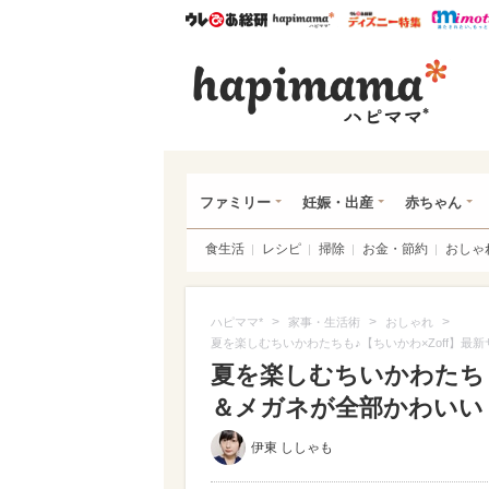
ウレぴあ総研
ハピママ*
ウレぴあ
ハピ
ファミリー
妊娠・出産
赤ちゃん
食生活
レシピ
掃除
お金・節約
おしゃ
>
>
>
ハピママ*
家事・生活術
おしゃれ
夏を楽しむちいかわたちも♪【ちいかわ×Zoff】
夏を楽しむちいかわたちも
＆メガネが全部かわいい
伊東 ししゃも