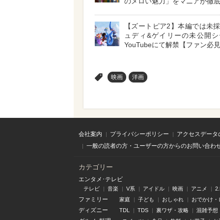
のメロい魅力」をマニアが徹
【ズートピア2】本編では未
ュディ&ゲイリーの未公開シ
YouTubeにて解禁【ファン必
>
映画
洋画
会社案内
プライバシーポリシー
アクセスデータ
一般の読者の方・ユーザーの方からのお問い合わ
カテゴリー
エンタメ･テレビ
テレビ
音楽
V系
アイドル
映画
アニメ
2
ファミリー
家庭
子ども
おしゃれ
おでかけ・
ディズニー
TDL
TDS
裏ワザ・攻略
混雑予想