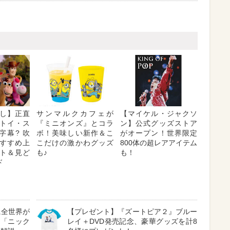
し】正直
サンマルクカフェが
【マイケル・ジャクソ
トイ・ス
『ミニオンズ』とコラ
ン】公式グッズストア
字幕? 吹
ボ！美味しい新作＆こ
がオープン！世界限定
 おすすめ上
こだけの激かわグッズ
800体の超レアアイテム
ト＆見ど
も♪
も！
ド
に全世界が
【プレゼント】『ズートピア２』ブルー
る「ニック
レイ＋DVD発売記念、豪華グッズを計8