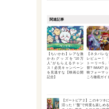
関連記事
【ちいかわ】レアな激
【ネタバレな
かわグッズを“10万
レビュー！「
人”がもらえるチャン
トーリー5」
ス！必見キャンペーン
替? IMAX?
を見逃すな【映画公開
映フォーマッ
記念】
ころ徹底ガイ
【ズートピア２】このキツネ
沼った！“盤”で何度も楽しめ