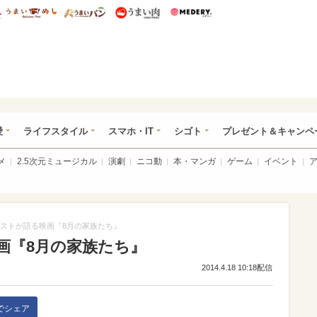
総研 ディズニー特集
mimot.
うまいめし
うまいパン
うまい肉
Medery.
ぴあ総研（うれぴあ）
愛
ライフスタイル
スマホ・IT
シゴト
プレゼント＆キャンペ
メ
2.5次元ミュージカル
演劇
ニコ動
本・マンガ
ゲーム
イベント
ストが語る映画『8月の家族たち』
画『8月の家族たち』
2014.4.18 10:18配信
kでシェア