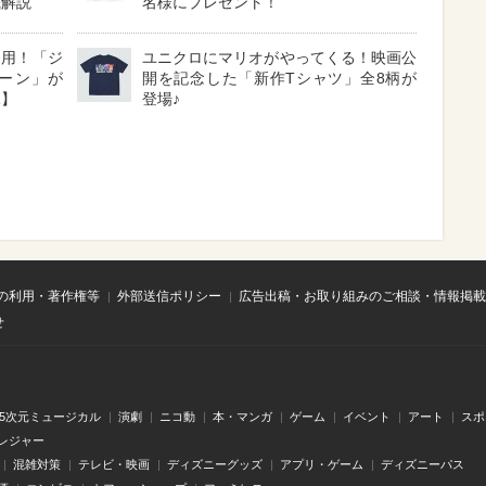
底解説
名様にプレゼント！
採用！「ジ
ユニクロにマリオがやってくる！映画公
ーン」が
開を記念した「新作Tシャツ」全8柄が
見】
登場♪
の利用・著作権等
外部送信ポリシー
広告出稿・お取り組みのご相談・情報掲載
せ
.5次元ミュージカル
演劇
ニコ動
本・マンガ
ゲーム
イベント
アート
スポ
レジャー
混雑対策
テレビ・映画
ディズニーグッズ
アプリ・ゲーム
ディズニーパス