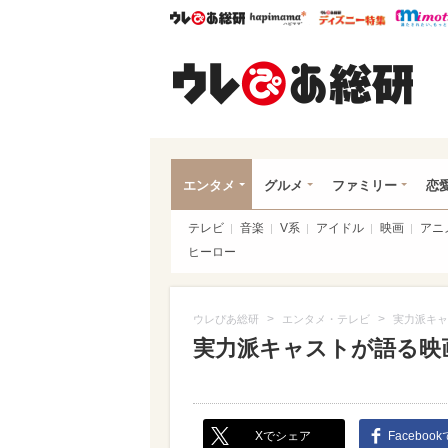
ウレぴあ総研
ハピママ*
ウレぴあ
ウレ
エンタメ
グルメ
ファミリー
恋
テレビ
音楽
V系
アイドル
映画
アニ
ヒーロー
>
>
ウレぴあ総研
エンタメ・テレビ
実力派キャ
実力派キャストが語る映
Xでシェア
Faceboo