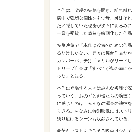
本作は、父親の失踪を聞き、離れ離れ
病中で強烈な個性をもつ母、姉妹それ
た／隠していた秘密が次々に明るみに
ー賞を受賞した戯曲を映画化した作品
特別映像で「本作は役者のための作品
るだけじゃない。元々は舞台作品だか
カンバーバッチは「メリルがリードし
トリープ自身は「すべてが私の肩にか
った」と語る。
本作に登場する人々はみんな複雑で深
っていく。おのずと俳優たちの演技も
に感じたのは、みんなの渾身の演技を
り返る。ちなみに特別映像にはストリ
繰り広げるシーンも収録されている。
豪華キャストをそろえる映画は少なく