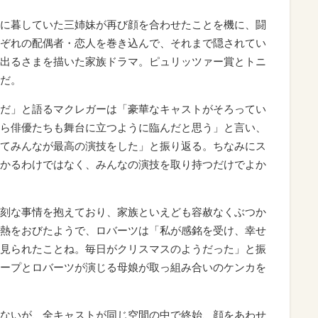
に暮していた三姉妹が再び顔を合わせたことを機に、闘
ぞれの配偶者・恋人を巻き込んで、それまで隠されてい
出るさまを描いた家族ドラマ。ピュリッツァー賞とトニ
だ。
だ」と語るマクレガーは「豪華なキャストがそろってい
ら俳優たちも舞台に立つように臨んだと思う」と言い、
てみんなが最高の演技をした」と振り返る。ちなみにス
かるわけではなく、みんなの演技を取り持つだけでよか
刻な事情を抱えており、家族といえども容赦なくぶつか
熱をおびたようで、ロバーツは「私が感銘を受け、幸せ
見られたことね。毎日がクリスマスのようだった」と振
ープとロバーツが演じる母娘が取っ組み合いのケンカを
ないが、全キャストが同じ空間の中で終始、顔をあわせ