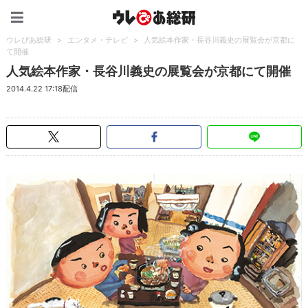
ウレぴあ総研（うれぴあ）
ウレぴあ総研
>
エンタメ・テレビ
>
人気絵本作家・長谷川義史の展覧会が京都に
て開催
人気絵本作家・長谷川義史の展覧会が京都にて開催
2014.4.22 17:18配信