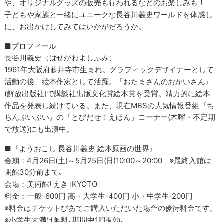
や、オリジナルグッズの販売も行われるなどのお楽しみも！
子どもや家族と一緒にユニークな長谷川義史ワールドを体感し
に、お出かけしてみてはいかがだろうか。
■プロフィール
長谷川義史（はせがわよしふみ）
1961年大阪府藤井寺市生まれ。グラフィックデザイナーとして
活動の後、絵本作家として活躍。『おたまさんのおかいさん』
(解放出版社)で講談社出版文化賞絵本賞を受賞。精力的に絵本
作品を発表し続けている。また、現在MBSの人気情報番組『ち
ちんぷいぷい』の「とびだせ！えほん」コーナー(木曜・不定期
で放送)にも出演中。
■『ようおこし 長谷川義史 絵本原画の世界』
会期：4月26日(土)～5月25日(日)10:00～20:00 ※最終入館は
閉館30分前まで｡
会場：美術館｢えき｣KYOTO
料金：一般-600円 高・大学生-400円 小・中学生-200円
※料金はチケットぴあでご購入いただいた場合の優待料金です。
※小学生未満は無料｡期間中1回有効｡