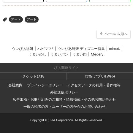
アート
アート
>
ページの先頭へ
ウレぴあ総研
|
ハピママ*
|
ウレぴあ総研 ディズニー特集
|
mimot.
|
うまいめし
|
うまいパン
|
うまい肉
|
Medery.
ぴあ関連サイト
チケットぴあ
ぴあ(アプリ&Web)
会社案内
プライバシーポリシー
アクセスデータの利用・著作権等
外部送信ポリシー
広告出稿・お取り組みのご相談・情報掲載・その他お問い合わせ
一般の読者の方・ユーザーの方からのお問い合わせ
Copyright (C) PIA Corporation. All Rights Reserved.