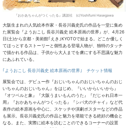
『おかあちゃんがつくったる』講談社 (c)Yoshifumi Hasegawa
大阪生まれの人気絵本作家・長谷川義史氏の作品を一堂に集め
た展覧会『ようおこし 長谷川義史 絵本原画の世界』が、4月26
日(土)から京都・美術館｢えき｣KYOTOで始まる。どこか優しく
てほっとするストーリーと個性ある登場人物が、独特のタッチ
で描かれる作品は、子供から大人までを虜にする不思議な魅力
にあふれている。
｢ようおこし 長谷川義史 絵本原画の世界｣ チケット情報
展覧会では、デビュー作『おじいちゃんのおじいちゃんのおじ
いちゃんのおじいちゃん』をはじめ、『いいからいいから』
『オツベルと象』『大阪うまいもんのうた』『だじゃれ日本一
周』『おかあちゃんがつくったる』『シバ犬のチャイ』など代
表作の絵本原画を中心に、スケッチや演劇ポスターなどの作品
も展示。長谷川義史氏の作品と魅力を堪能できる絶好の機会と
なる。また、実際に絵本を読むことのできるコーナーの設置