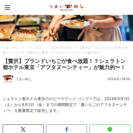
うまいめし
うまいめし
>
ソトごはん
>
ごほうびごはん
>
【贅沢】ブランドいちごが食べ放
題！？シェラトン都ホテル東京「アフタヌーンティー」が魅力的〜！
【贅沢】ブランドいちごが食べ放題！？シェラトン
都ホテル東京「アフタヌーンティー」が魅力的〜！
うまいめし
2024.6.1 18:00
シェラトン都ホテル東京のロビーラウンジ バンブーでは、2024年6月1日
（土）から8月2日（金）までの期間限定で「夏いちごのアフタヌーンテ
ィー」を数量限定で販売します。