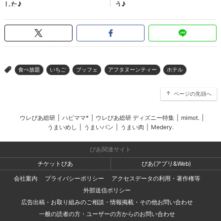
食べ放題
いちご
ブッフェ
アフタヌーンティー
ホテル
>
ページの先頭へ
ウレぴあ総研
|
ハピママ*
|
ウレぴあ総研 ディズニー特集
|
mimot.
|
うまいめし
|
うまいパン
|
うまい肉
|
Medery.
ぴあ関連サイト
チケットぴあ
ぴあ(アプリ&Web)
会社案内
プライバシーポリシー
アクセスデータの利用・著作権等
外部送信ポリシー
広告出稿・お取り組みのご相談・情報掲載・その他お問い合わせ
一般の読者の方・ユーザーの方からのお問い合わせ