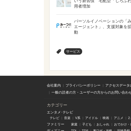
いう新習慣 宅配型「しろふ
用者増加
パーソルイノベーションの「
エージェント」、支援対象を
動
>
サービス
会社案内
プライバシーポリシー
アクセスデータ
一般の読者の方・ユーザーの方からのお問い合わ
カテゴリー
エンタメ･テレビ
テレビ
音楽
V系
アイドル
映画
アニメ
2
ファミリー
家庭
子ども
おしゃれ
おでかけ・
ディズニー
TDL
TDS
裏ワザ・攻略
混雑予想