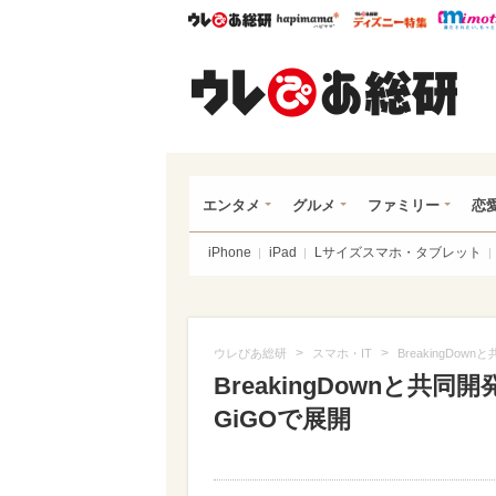
ウレぴあ総研
ハピママ*
ウレぴあ
ウレ
エンタメ
グルメ
ファミリー
恋
iPhone
iPad
Lサイズスマホ・タブレット
>
>
ウレぴあ総研
スマホ・IT
BreakingD
BreakingDownと
GiGOで展開