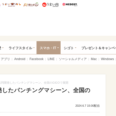
総研 ディズニー特集
mimot.
うまいめし
うまいパン
うまい肉
Medery.
ぴあ総研（うれぴあ）
愛
ライフスタイル
スマホ・IT
シゴト
プレゼント＆キャンペ
アプリ
Android
Facebook
LINE
ソーシャルメディア
Mac
Windows
ownと共同開発したパンチングマシーン、全国のGiGOで展開
共同開発したパンチングマシーン、全国の
2024.6.7 15:00配信