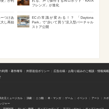
わ便」が利
れる、声で操作するAIロボット「KATA
フレンズ」が進化
みーつけあ
ECの常識が変わる！？ 「Daytona
拡大し再始
Park」で“歩いて買う”没入型バーチャル
ストア公開
の利用・著作権等
外部送信ポリシー
広告出稿・お取り組みのご相談・情報掲載
せ
.5次元ミュージカル
演劇
ニコ動
本・マンガ
ゲーム
イベント
アート
スポ
レジャー
混雑対策
テレビ・映画
ディズニーグッズ
アプリ・ゲーム
ディズニーパス