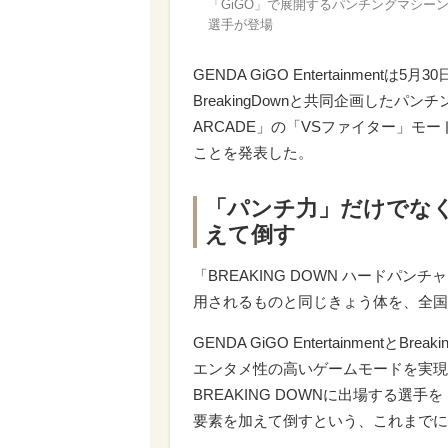
「GiGO」で展開するパンチングマシーン「
選手が登場
GENDA GiGO Entertainme
BreakingDownと共同企画したパン
ARCADE」の「VSファイター」モ
ことを発表した。
「パンチ力」だけでな
えて倒す
「BREAKING DOWN ハードパン
用されるものと同じきょう体を、全国
GENDA GiGO Entertainmen
エンタメ性の高いゲームモードを実現
BREAKING DOWNに出場する
要素を加えて倒すという、これまでに