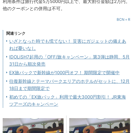
利用条件は旅行代金5万5000円以上で、最大割引金額は2万円。
他のクーポンとの併用は不可。
BCN＋R
関連リンク
いざとなった時でも慌てない！ 災害にガジェットの備えあ
れば憂いなし
IDOLiSH7起用の「OFF/旅キャンペーン」第3弾は静岡、5月
31日から順次発売
EX旅パックで新幹線が1000円オフ！ 期間限定で開催中
往復新幹線とテーマパークエリアのホテルがセットに、12月
18日まで期間限定で
初めての「EX旅パック」利用で最大3000円割引！ JR東海
ツアーズのキャンペーン