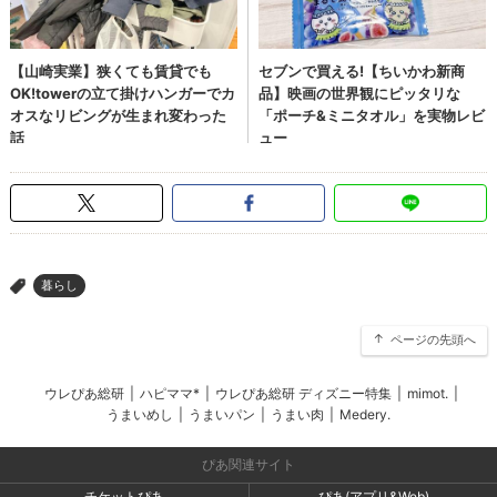
暮らし
>
ページの先頭へ
ウレぴあ総研
|
ハピママ*
|
ウレぴあ総研 ディズニー特集
|
mimot.
|
うまいめし
|
うまいパン
|
うまい肉
|
Medery.
ぴあ関連サイト
チケットぴあ
ぴあ(アプリ&Web)