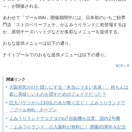
～」が開催される。
あわせて「プールWAI」開催期間中には、日本初のいちご飴専
門店「ストロベリーフェチ」がよみうりランドに初登場するほ
か、原宿チーズハットグなどが多彩なメニューを提供する。
おもな提供メニューは以下の通り。
ナイトプールでのおもな提供メニューは以下の通り。
BCN＋R
関連リンク
大阪府民がひた隠しにする「本当にうまい名産」、粉もんは
真に美味しいものを隠すためのフェイクだった？
巨大バケツから2300Lの水が降り注ぐ！ よみうりランドで
「プールWAI」オープン
よみうりランドでコクヨのIoT自販機を設置、国内2号機
「よみうりランド」の入園料が無料に！ 開園60周年を記念