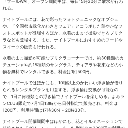
「プールWAI」オープン期間中は、毎日15時30分に放水が行わ
れる。
ナイトプールには、花で彩ったフォトジェニックなオブジェ
や、「全国都市緑化かわさきフェア」とコラボした華やかなフ
ォトスポットが登場するほか、水着のままで撮影できるプリク
ラなども登場する。また、ナイトプールにおすすめのフードや
スイーツの販売も行われる。
水着のまま撮影が可能なプリクラコーナーでは、約30種類のカ
チューシャや約15種類のサングラス、ティアラや花束などの小
物を無料でレンタルできる。料金は1回500円。
ナイトプールではほかにも、10種以上のかわいい浮き輪が借り
られるレンタルプランを用意する。浮き輪は交換が可能なの
で、1日に何種類もの浮き輪でナイトプールを楽しめる。よみラ
ンCLUB限定で7月1日13時から日付指定で販売され、料金は
1200円。利用時間は17時30分～20時30分。
ナイトプール開催期間中はほかにも、花とイルミネーションで