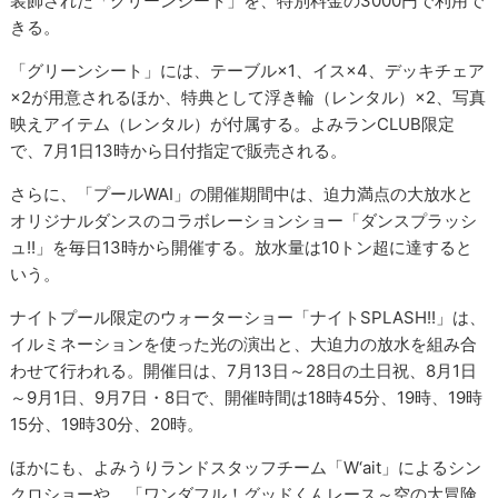
装飾された「グリーンシート」を、特別料金の3000円で利用で
きる。
「グリーンシート」には、テーブル×1、イス×4、デッキチェア
×2が用意されるほか、特典として浮き輪（レンタル）×2、写真
映えアイテム（レンタル）が付属する。よみランCLUB限定
で、7月1日13時から日付指定で販売される。
さらに、「プールWAI」の開催期間中は、迫力満点の大放水と
オリジナルダンスのコラボレーションショー「ダンスプラッシ
ュ!!」を毎日13時から開催する。放水量は10トン超に達すると
いう。
ナイトプール限定のウォーターショー「ナイトSPLASH!!」は、
イルミネーションを使った光の演出と、大迫力の放水を組み合
わせて行われる。開催日は、7月13日～28日の土日祝、8月1日
～9月1日、9月7日・8日で、開催時間は18時45分、19時、19時
15分、19時30分、20時。
ほかにも、よみうりランドスタッフチーム「W‘ait」によるシン
クロショーや、「ワンダフル！グッドくんレース～空の大冒険