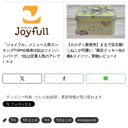
「ディズニー特集 -ウレぴあ総研」更新情報が受け取れます
TDL
TDLまとめ
TDS
TDSまとめ
disneygoods
>