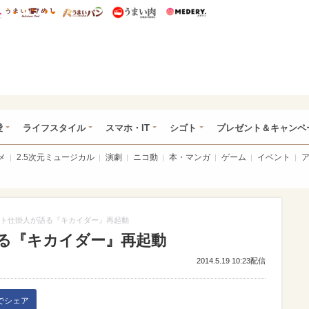
総研 ディズニー特集
mimot.
うまいめし
うまいパン
うまい肉
Medery.
ぴあ総研（うれぴあ）
愛
ライフスタイル
スマホ・IT
シゴト
プレゼント＆キャンペ
メ
2.5次元ミュージカル
演劇
ニコ動
本・マンガ
ゲーム
イベント
ト仕掛人が語る『キカイダー』再起動
る『キカイダー』再起動
2014.5.19 10:23配信
kでシェア