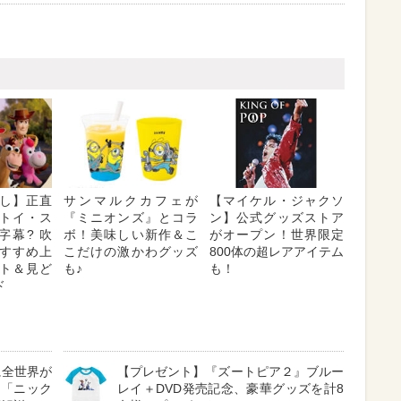
し】正直
サンマルクカフェが
【マイケル・ジャクソ
トイ・ス
『ミニオンズ』とコラ
ン】公式グッズストア
字幕? 吹
ボ！美味しい新作＆こ
がオープン！世界限定
 おすすめ上
こだけの激かわグッズ
800体の超レアアイテム
ト＆見ど
も♪
も！
ド
に全世界が
【プレゼント】『ズートピア２』ブルー
る「ニック
レイ＋DVD発売記念、豪華グッズを計8