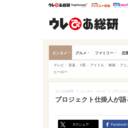
ウレぴあ総研
ハピママ*
ウレぴあ
ウレ
エンタメ
グルメ
ファミリー
恋
テレビ
音楽
V系
アイドル
映画
アニ
ヒーロー
>
>
ウレぴあ総研
エンタメ・テレビ
プロジェク
プロジェクト仕掛人が語
Xでシェア
Faceboo