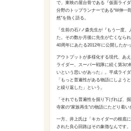
で、東映の屋台骨である『仮面ライダ
分野のトップランナーである“W伸一郎
然”を熱く語る。
「生前の石ﾉノ森先生が『もう一度、
た。その数か月後に先生が亡くなられ
40周年にあたる2012年に公開した
アウトプットが多様化する現代、あえ
ライダー、スーパー戦隊に続く第3の
いという思いがあった」。平成ライダ
「もっと普遍性がある物語にしようと
と繰り返した」という。
「それでも普遍性を掘り下げれば、掘
寺家の“家族再生”の物語にたどり着
一方、井上氏は「キカイダーの根底に
された良心回路はその象徴なんです。