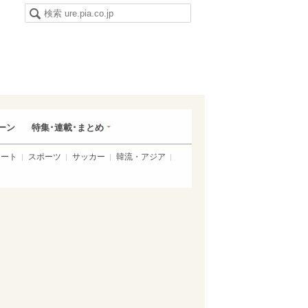
ーン
特集･連載･まとめ
アート
スポーツ
サッカー
韓流・アジア