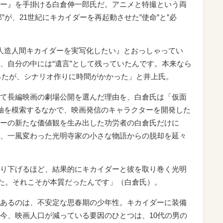
ー』を手掛ける白倉伸一郎氏だ。アニメと特撮という両
”が、21世紀にキカイダーを再起動させた”使命”と”必
人造人間キカイダーを実写化したい』とおっしゃってい
、自分の中には“遺言”として残っていたんです。本来なら
かったが、シナリオ作りに時間がかかった」と井上氏。
て長編映画の劇場公開を選んだ理由を、白倉氏は「仮面
軸を模索するなかで、映画発信のキャラクターを開発した
ーの新たな価値観を生み出した功労者の白倉氏だけに
、一風変わった光明寺家の小さな物語からの脱却を延々
り下げるほど、結果的にキカイダーと彼を取り巻く光明
いた。それこそが本質だったんです」（白倉氏）。
あるのは、不安定な思春期の少年性。キカイダーに装備
今、映画人口が減っている要因のひとつは、10代の男の