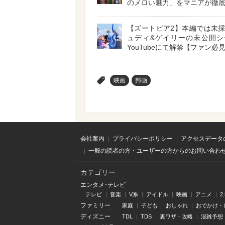
のメロい魅力」をマニアが徹
【ズートピア2】本編では未
ュディ&ゲイリーの未公開シ
YouTubeにて解禁【ファン必
>
映画
邦画
会社案内
プライバシーポリシー
アクセスデータ
一般の読者の方・ユーザーの方からのお問い合わ
カテゴリー
エンタメ･テレビ
テレビ
音楽
V系
アイドル
映画
アニメ
2
ファミリー
家庭
子ども
おしゃれ
おでかけ・
ディズニー
TDL
TDS
裏ワザ・攻略
混雑予想