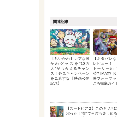
関連記事
【ちいかわ】レアな激
【ネタバレな
かわグッズを“10万
レビュー！「
人”がもらえるチャン
トーリー5」
ス！必見キャンペーン
替? IMAX?
を見逃すな【映画公開
映フォーマッ
記念】
ころ徹底ガイ
【ズートピア２】このキツネ
沼った！“盤”で何度も楽しめ