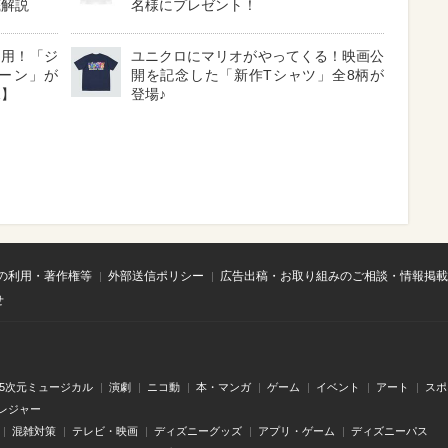
底解説
名様にプレゼント！
採用！「ジ
ユニクロにマリオがやってくる！映画公
ーン」が
開を記念した「新作Tシャツ」全8柄が
見】
登場♪
の利用・著作権等
外部送信ポリシー
広告出稿・お取り組みのご相談・情報掲載
せ
.5次元ミュージカル
演劇
ニコ動
本・マンガ
ゲーム
イベント
アート
スポ
レジャー
混雑対策
テレビ・映画
ディズニーグッズ
アプリ・ゲーム
ディズニーパス