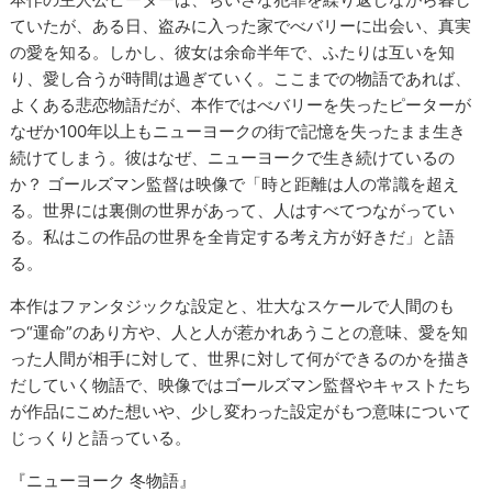
ていたが、ある日、盗みに入った家でべバリーに出会い、真実
の愛を知る。しかし、彼女は余命半年で、ふたりは互いを知
り、愛し合うが時間は過ぎていく。ここまでの物語であれば、
よくある悲恋物語だが、本作ではべバリーを失ったピーターが
なぜか100年以上もニューヨークの街で記憶を失ったまま生き
続けてしまう。彼はなぜ、ニューヨークで生き続けているの
か？ ゴールズマン監督は映像で「時と距離は人の常識を超え
る。世界には裏側の世界があって、人はすべてつながってい
る。私はこの作品の世界を全肯定する考え方が好きだ」と語
る。
本作はファンタジックな設定と、壮大なスケールで人間のも
つ“運命”のあり方や、人と人が惹かれあうことの意味、愛を知
った人間が相手に対して、世界に対して何ができるのかを描き
だしていく物語で、映像ではゴールズマン監督やキャストたち
が作品にこめた想いや、少し変わった設定がもつ意味について
じっくりと語っている。
『ニューヨーク 冬物語』