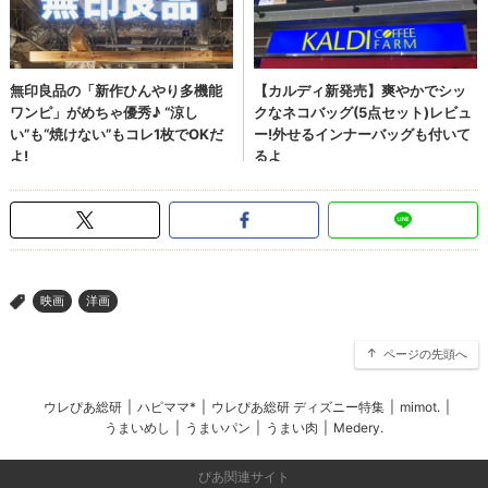
映画
洋画
>
ページの先頭へ
ウレぴあ総研
|
ハピママ*
|
ウレぴあ総研 ディズニー特集
|
mimot.
|
うまいめし
|
うまいパン
|
うまい肉
|
Medery.
ぴあ関連サイト