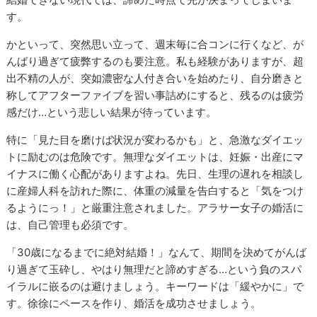
す。
かといって、突然思い立って、週末毎に合コンに行くなど、が
んばり過ぎて疲弊するのも要注意。私も経験がありますが、超
出不精の人が、突如濃密な人付き合いを始めたり、自分磨きと
称してアフターファイブを習い事詰めにすると、残るのは疲労
感だけ…という悲しい結果が待っています。
特に「見た目を磨けば状況が変わるかも」と、急激なダイエッ
トに励むのは危険です。無理なダイエットは、妊娠・出産にマ
イナスに働く心配がありますよね。先日、生理の遅れを相談し
に産婦人科を訪れた際に、体重の減量を告白すると「気をつけ
るようにっ！」と厳重注意されました。アラサー女子の婚活に
は、自己管理も必須です。
「30歳になるまでに絶対結婚！」なんて、期間を決めてがんば
り過ぎて玉砕し、やはり無理だと諦めすぎる…という負のスパ
イラルに嵌るのは避けましょう。キーワードは「緩やかに」で
す。徐徐にペースを作り、婚活を成功させましょう。