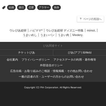
結婚
婚活
恋愛
アラサー
独身
>
ページの先頭へ
ウレぴあ総研
|
ハピママ*
|
ウレぴあ総研 ディズニー特集
|
mimot.
|
うまいめし
|
うまいパン
|
うまい肉
|
Medery.
ぴあ関連サイト
チケットぴあ
ぴあ(アプリ&Web)
会社案内
プライバシーポリシー
アクセスデータの利用・著作権等
外部送信ポリシー
広告出稿・お取り組みのご相談・情報掲載・その他お問い合わせ
一般の読者の方・ユーザーの方からのお問い合わせ
Copyright (C) PIA Corporation. All Rights Reserved.