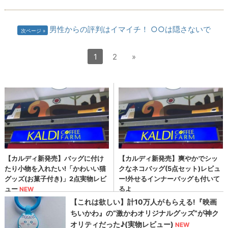
男性からの評判はイマイチ！ ○○は隠さないで
次ページ
1
2
»