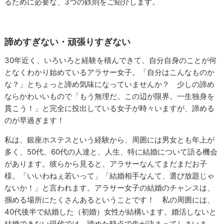
るために必要な、3つの鉄則をご紹介します。
諦めすぎない・頑張りすぎない
30年近く、いろいろと経験を積んできて、自分自身のことが何
となくわかり始めているアラサー女子。「自分はこんなものか
な？」とちょっと諦め気味になっていませんか？ 少しの諦め
ならかわいいもので「もう無理だ。この辺が限界。一生独身を
貫こう！」と完全に投出している女子が時々いますが、諦める
のが早過ぎます！
私は、銀座ホステスという経験から、周囲には男女とも年上が
多く、50代、60代の人達と、人生、特に結婚について語る機会
があります。彼らから見ると、アラサーなんてまだまだお子
様。「いいわねぇ若いって」「結婚相手なんて、選び放題じゃ
ないか！」と言われます。アラサー女子の結婚のチャンスは、
掴める場所にたくさんあるということです！ 私の周囲には、
40代後半で結婚した（初婚）女性が結構います。婚活しないと
結婚できない現代では、諦めた時点で先が決まってしまいま