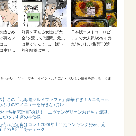
が食べたい！ ソト、ウチ、イベント…とにかくおいしい情報を届ける「うま
ス】この「北海道グルメブッフェ」豪華すぎ！カニ食べ比
っぷりの神メニューを好きなだけ♪
“おせち補完計画”始動！「エヴァンゲリオンおせち」爆誕、
こだわりすぎの神仕様
も売れた定食はコレ！2026年上半期ランキング発表、定
イドの各部門をチェック