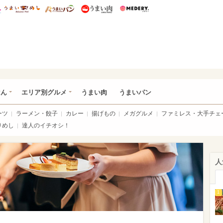
総研 ディズニー特集
mimot.
うまいめし
うまいパン
うまい肉
Medery.
いめし
はん
エリア別グルメ
うまい肉
うまいパン
ーツ
ラーメン・餃子
カレー
揚げもの
メガグルメ
ファミレス・大手チェ
りめし
達人のイチオシ！
人
1