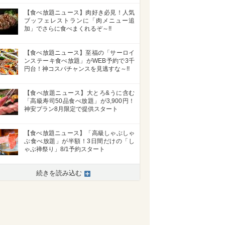
【食べ放題ニュース】肉好き必見！人気
ブッフェレストランに「肉メニュー追
加」でさらに食べまくれるぞ～!!
【食べ放題ニュース】至福の「サーロイ
ンステーキ食べ放題」がWEB予約で3千
円台！神コスパチャンスを見逃すな～!!
【食べ放題ニュース】大とろ&うに含む
「高級寿司50品食べ放題」が3,900円！
神安プラン8月限定で提供スタート
【食べ放題ニュース】「高級しゃぶしゃ
ぶ食べ放題」が半額！3日間だけの「し
ゃぶ禅祭り」8/1予約スタート
続きを読み込む