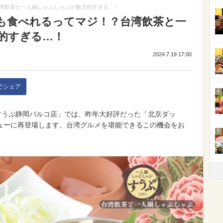
湾飲茶と一人鍋しゃぶしゃぶが魅力的すぎる…！
2
も食べれるってマジ！？台湾飲茶と一
的すぎる…！
3
2024.7.19 17:00
kでシェア
4
、「すうぷ静岡パルコ店」では、昨年大好評だった「北京ダッ
ューに再登場します。台湾グルメを堪能できるこの機会をお
5