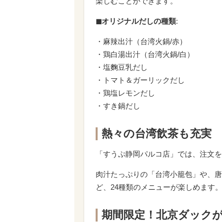
楽しむことができます。
◼︎オリジナルだしの種類
:
・麻辣出汁（台湾火鍋/赤）
・鶏白湯出汁（台湾火鍋/白）
・塩麴豆乳だし
・トマト＆ガーリックだし
・鶏塩レモンだし
・すき鍋だし
熱々の台湾飲茶も充実
「すうぷ静岡パルコ店」では、注文を
肉汁たっぷりの「台湾小籠包」や、唐
ど、24種類のメニューが楽しめます
期間限定！北京ダック