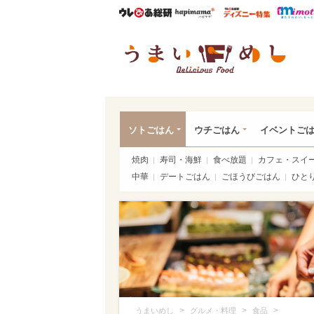
ウレぴあ総研
ハピママ*
ウレぴあ
うま
ソトごはん
ウチごはん
イベントご
焼肉
寿司・海鮮
食べ放題
カフェ・スイ
中華
デートごはん
ごほうびごはん
ひと
>
>
>
うまいめし
グルメ・料理
食品