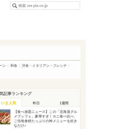
ーン
和食
洋食・イタリアン・フレンチ
気記事ランキング
いま人気
昨日
1週間
【食べ放題ニュース】この「北海道グル
メブッフェ」豪華すぎ！カニ食べ比べ、
ご当地食材たっぷりの神メニューを好き
なだけ♪