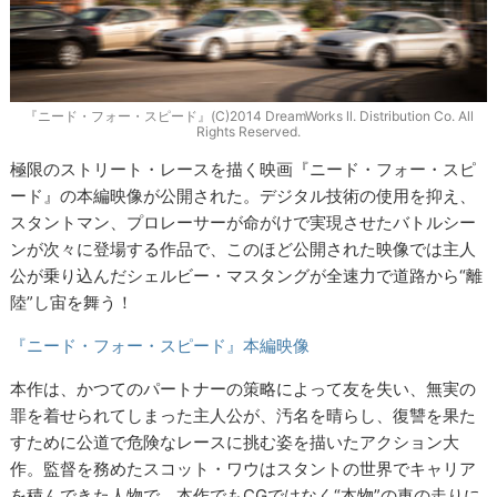
『ニード・フォー・スピード』(C)2014 DreamWorks ll. Distribution Co. All
Rights Reserved.
極限のストリート・レースを描く映画『ニード・フォー・スピ
ード』の本編映像が公開された。デジタル技術の使用を抑え、
スタントマン、プロレーサーが命がけで実現させたバトルシー
ンが次々に登場する作品で、このほど公開された映像では主人
公が乗り込んだシェルビー・マスタングが全速力で道路から“離
陸”し宙を舞う！
『ニード・フォー・スピード』本編映像
本作は、かつてのパートナーの策略によって友を失い、無実の
罪を着せられてしまった主人公が、汚名を晴らし、復讐を果た
すために公道で危険なレースに挑む姿を描いたアクション大
作。監督を務めたスコット・ワウはスタントの世界でキャリア
を積んできた人物で、本作でもCGではなく“本物”の車の走りに