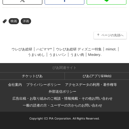
映画
洋画
>
ページの先頭へ
ウレぴあ総研
|
ハピママ*
|
ウレぴあ総研 ディズニー特集
|
mimot.
|
うまいめし
|
うまいパン
|
うまい肉
|
Medery.
ぴあ関連サイト
チケットぴあ
ぴあ(アプリ&Web)
会社案内
プライバシーポリシー
アクセスデータの利用・著作権等
外部送信ポリシー
広告出稿・お取り組みのご相談・情報掲載・その他お問い合わせ
一般の読者の方・ユーザーの方からのお問い合わせ
Copyright (C) PIA Corporation. All Rights Reserved.