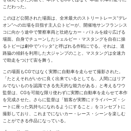
こだわった。
このほど公開された場面は、全米最大のストリートレース“デレ
オン”への出場を目指す主人公トビーが、開催地サンフランシス
コに向かう途中で警察車両と壮絶なカー・バトルを繰り広げる
場面。自身でチューンしたシェルビー・マスタングを自在に操
るトビーは劇中で“バッタ”と呼ばれる作戦にでる。それは、道
路脇の傾斜を利用した大ジャンプのこと。マスタングは全速力
で助走をつけて宙を舞う。
この場面もCGではなく実際に自動車を走らせて撮影された。
「たとえそれがいかに良く出来ているとしても、人間にはリア
ルでないものを認識できる先天的な能力がある」と考えるワウ
監督は、CGを可能な限り使わずに実際に自動車を走らせて本作
を完成させた。さらに監督は「観客が実際にドライバーズ・シ
ートに座った気持ちになれるようにすること」をコンセプトに
撮影しており、これまでにないカー・レース・シーンを楽しむ
ことができる作品になっている。