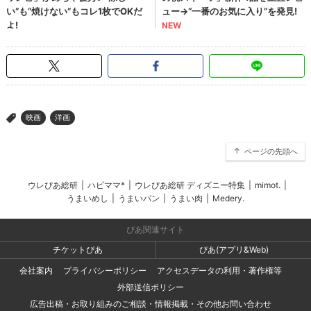
映画
洋画
>
ページの先頭へ
ウレぴあ総研
|
ハピママ*
|
ウレぴあ総研 ディズニー特集
|
mimot.
|
うまいめし
|
うまいパン
|
うまい肉
|
Medery.
ぴあ関連サイト
チケットぴあ
ぴあ(アプリ&Web)
会社案内
プライバシーポリシー
アクセスデータの利用・著作権等
外部送信ポリシー
広告出稿・お取り組みのご相談・情報掲載・その他お問い合わせ