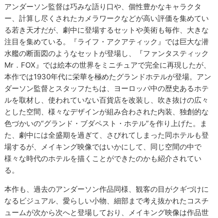
アンダーソン監督は巧みな語り口や、個性豊かなキャラクタ
ー、計算し尽くされたカメラワークなどが高い評価を集めてい
る若き天才だが、劇中に登場するセットや美術も毎作、大きな
注目を集めている。『ライフ・アクアティック』では巨大な潜
水艦の断面図のようなセットが登場し、『ファンタスティック
Mr．FOX』では絵本の世界をミニチュアで完全に再現したが、
本作では1930年代に栄華を極めたグランドホテルが登場。アン
ダーソン監督とスタッフたちは、ヨーロッパ中の歴史あるホテ
ルを取材し、使われていない百貨店を改装し、吹き抜けの広々
とした空間、様々なデザインが組み合わされた内装、独創的な
色づかいの“グランド・ブダペスト・ホテル”を作り上げた。ま
た、劇中には全盛期を過ぎて、さびれてしまった同ホテルも登
場するが、メイキング映像ではいかにして、同じ空間の中で
様々な時代のホテルを描くことができたのかも紹介されてい
る。
本作も、過去のアンダーソン作品同様、観客の目がクギづけに
なるビジュアル、愛らしい小物、細部まで考え抜かれたコスチ
ュームが次から次へと登場しており、メイキング映像は作品世