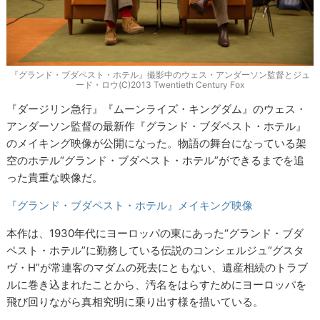
『グランド・ブダペスト・ホテル』撮影中のウェス・アンダーソン監督とジュ
ード・ロウ(C)2013 Twentieth Century Fox
『ダージリン急行』『ムーンライズ・キングダム』のウェス・
アンダーソン監督の最新作『グランド・ブダペスト・ホテル』
のメイキング映像が公開になった。物語の舞台になっている架
空のホテル“グランド・ブダペスト・ホテル”ができるまでを追
った貴重な映像だ。
『グランド・ブダペスト・ホテル』メイキング映像
本作は、1930年代にヨーロッパの東にあった“グランド・ブダ
ペスト・ホテル”に勤務している伝説のコンシェルジュ“グスタ
ヴ・H”が常連客のマダムの死去にともない、遺産相続のトラブ
ルに巻き込まれたことから、汚名をはらすためにヨーロッパを
飛び回りながら真相究明に乗り出す様を描いている。