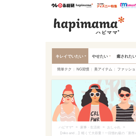
ウレぴあ総研
ハピママ*
ウレぴあ
ハピ
キレイでいたい
やせたい
癒された
簡単テク
NG習慣
美アイテム
ファッショ
>
>
>
ハピママ*
家事・生活術
おしゃれ
【niko and ...】軽くて大容量！一目惚れ級の