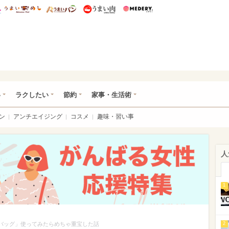
総研 ディズニー特集
mimot.
うまいめし
うまいパン
うまい肉
Medery.
ママ*
い
ラクしたい
節約
家事・生活術
ン
アンチエイジング
コスメ
趣味・習い事
人
1
「新作バッグ」使ってみたらめちゃ重宝した話
2