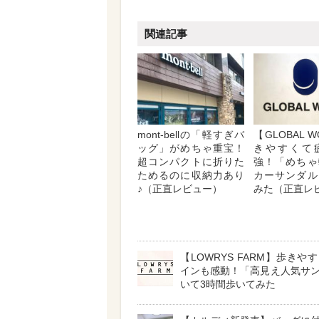
関連記事
mont-bellの「軽すぎバ
【GLOBAL 
ッグ」がめちゃ重宝！
きやすくて
超コンパクトに折りた
強！「めちゃ
ためるのに収納力あり
カーサンダル
♪（正直レビュー）
みた（正直レ
【LOWRYS FARM】歩きや
インも感動！「高見え人気サ
いて3時間歩いてみた