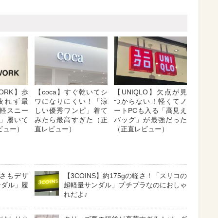
WORK】歩
【coca】すぐ乾いてシ
【UNIQLO】欠点が見
疲れず最
ワになりにくい！「涼
つからない！軽くてノ
軽スニー
しい優秀ワンピ」着て
ートPCも入る「高見え
」履いて
みたら最高すぎた（正
バッグ」が最強だった
ビュー）
直レビュー）
（正直レビュー）
すさもデザ
【3COINS】約175gの軽さ！「スリコの
ンダル」履
超軽量サンダル」プチプラなのにおしゃ
れだよ♪