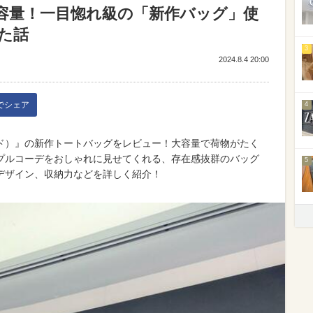
軽くて大容量！一目惚れ級の「新作バッグ」使
た話
3
2024.8.4 20:00
kでシェア
4
ニコアンド）』の新作トートバッグをレビュー！大容量で荷物がたく
プルコーデをおしゃれに見せてくれる、存在感抜群のバッグ
5
デザイン、収納力などを詳しく紹介！