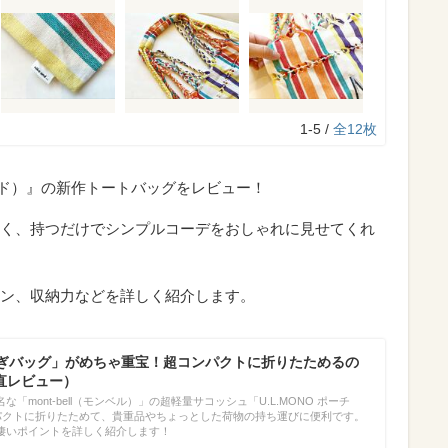
1-5 /
全12枚
ニコアンド）』の新作トートバッグをレビュー！
く、持つだけでシンプルコーデをおしゃれに見せてくれ
ン、収納力などを詳しく紹介します。
「軽すぎバッグ」がめちゃ重宝！超コンパクトに折りたためるの
直レビュー）
「mont-bell（モンベル）」の超軽量サコッシュ「U.L.MONO ポーチ
パクトに折りたためて、貴重品やちょっとした荷物の持ち運びに便利です。
凄いポイントを詳しく紹介します！