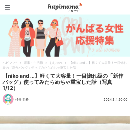
ハピママ*
ハピママ*
>
家事・生活術
>
おしゃれ
>
【niko and ...】軽くて大容量！一目惚れ
級の「新作バッグ」使ってみたらめちゃ重宝した話
【niko and ...】軽くて大容量！一目惚れ級の「新作
バッグ」使ってみたらめちゃ重宝した話（写真
1/12）
杉井 亜希
2024.8.4 20:00